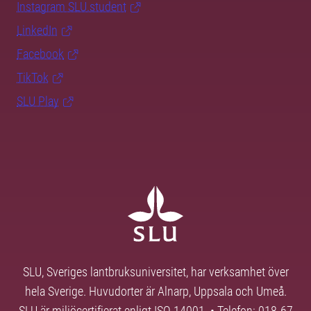
Instagram SLU.student
LinkedIn
Facebook
TikTok
SLU Play
SLU, Sveriges lantbruksuniversitet, har verksamhet över
hela Sverige. Huvudorter är Alnarp, Uppsala och Umeå.
SLU är miljöcertifierat enligt ISO 14001. • Telefon: 018-67