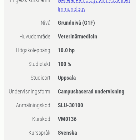
Engelsk kursnamn
General Pathology and Advanced
Immunology
Nivå
Grundnivå
(G1F)
Huvudområde
Veterinärmedicin
högskolepoäng
10.0 hp
Studietakt
100 %
Studieort
Uppsala
Undervisningsform
Campusbaserad undervisning
Anmälningskod
SLU-30100
Kurskod
VM0136
Kursspråk
Svenska