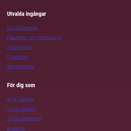
Utvalda ingångar
SLU-biblioteket
Fakulteter och institutioner
Studentkårer
IT-support
Servicecenter
För dig som
är ny student
vill bli student
vill bli doktorand
är alumn