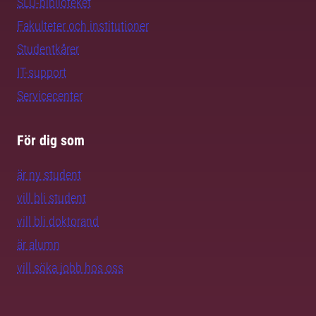
SLU-biblioteket
Fakulteter och institutioner
Studentkårer
IT-support
Servicecenter
För dig som
är ny student
vill bli student
vill bli doktorand
är alumn
vill söka jobb hos oss