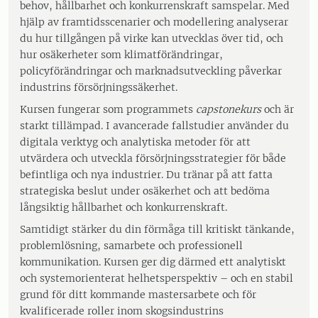
behov, hållbarhet och konkurrenskraft samspelar. Med
hjälp av framtidsscenarier och modellering analyserar
du hur tillgången på virke kan utvecklas över tid, och
hur osäkerheter som klimatförändringar,
policyförändringar och marknadsutveckling påverkar
industrins försörjningssäkerhet.
Kursen fungerar som programmets
capstonekurs
och är
starkt tillämpad. I avancerade fallstudier använder du
digitala verktyg och analytiska metoder för att
utvärdera och utveckla försörjningsstrategier för både
befintliga och nya industrier. Du tränar på att fatta
strategiska beslut under osäkerhet och att bedöma
långsiktig hållbarhet och konkurrenskraft.
Samtidigt stärker du din förmåga till kritiskt tänkande,
problemlösning, samarbete och professionell
kommunikation. Kursen ger dig därmed ett analytiskt
och systemorienterat helhetsperspektiv – och en stabil
grund för ditt kommande mastersarbete och för
kvalificerade roller inom skogsindustrins