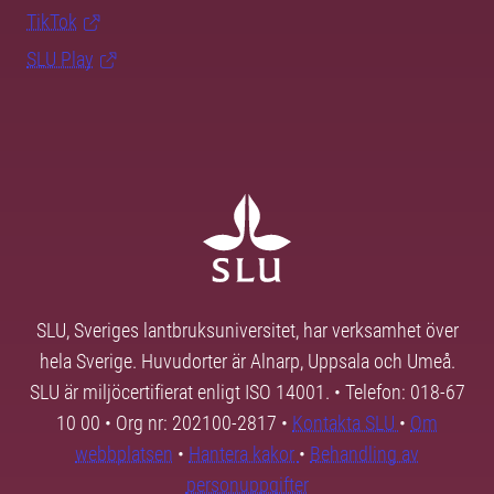
TikTok
SLU Play
SLU, Sveriges lantbruksuniversitet, har verksamhet över
hela Sverige. Huvudorter är Alnarp, Uppsala och Umeå.
SLU är miljöcertifierat enligt ISO 14001. • Telefon: 018-67
10 00 • Org nr: 202100-2817 •
Kontakta SLU
•
Om
webbplatsen
•
Hantera kakor
•
Behandling av
personuppgifter