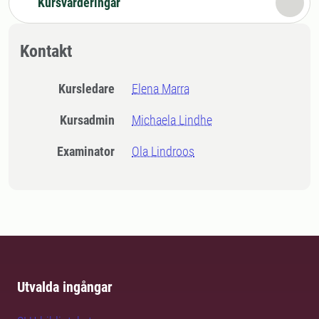
Kursvärderingar
Kontakt
Kursledare
Elena Marra
Kursadmin
Michaela Lindhe
Examinator
Ola Lindroos
Utvalda ingångar