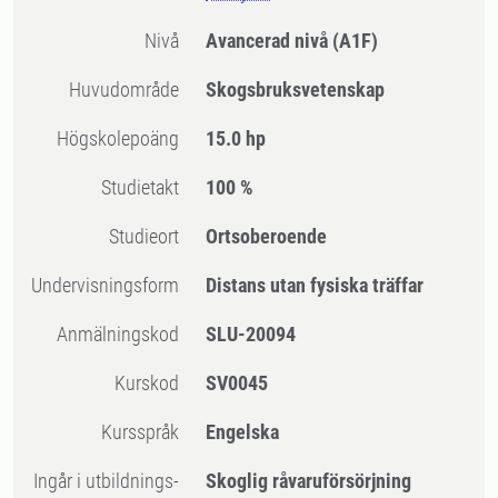
Nivå
Avancerad nivå
(A1F)
Huvudområde
Skogsbruksvetenskap
högskolepoäng
15.0 hp
Studietakt
100 %
Studieort
Ortsoberoende
Undervisningsform
Distans utan fysiska träffar
Anmälningskod
SLU-20094
Kurskod
SV0045
Kursspråk
Engelska
Ingår i utbildnings-
Skoglig råvaruförsörjning