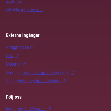
är alumn
vill söka jobb hos oss
Externa ingångar
Antagning.se
CSN
Mecenat
Sveriges förenade studentkårer (SFS)
Universitets- och högskolerådet
Följ oss
Instagram SLU.Sweden