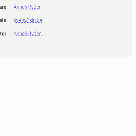
dare
Anneli Rydén
min
kv-us@slu.se
tor
Anneli Rydén