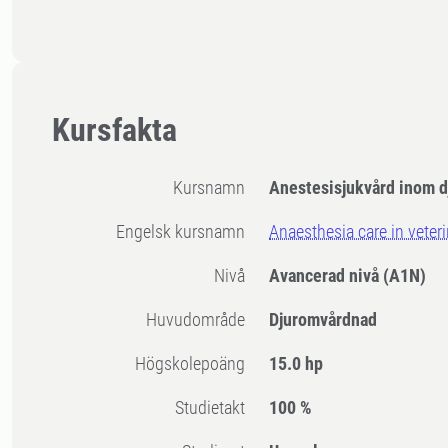
Kursfakta
Kursnamn
Anestesisjukvård inom 
Engelsk kursnamn
Anaesthesia care in veter
Nivå
Avancerad nivå
(A1N)
Huvudområde
Djuromvårdnad
högskolepoäng
15.0 hp
Studietakt
100 %