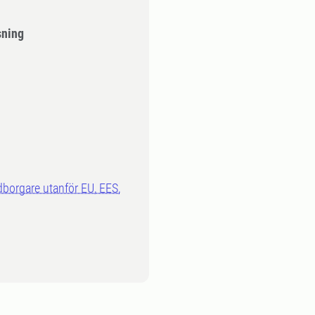
sning
dborgare utanför EU, EES,