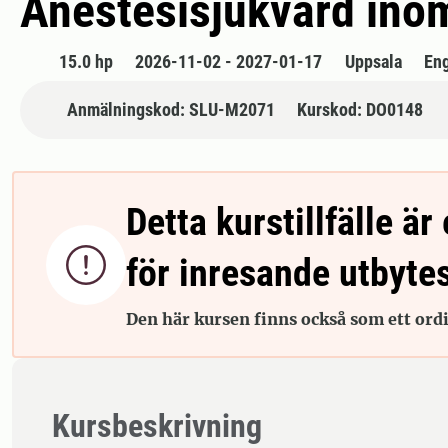
Anestesisjukvård ino
15.0 hp
2026-11-02 - 2027-01-17
Uppsala
En
Anmälningskod: SLU-M2071
Kurskod: DO0148
Detta kurstillfälle är 

för inresande utbyte
Den här kursen finns också som ett ordin
Kursbeskrivning