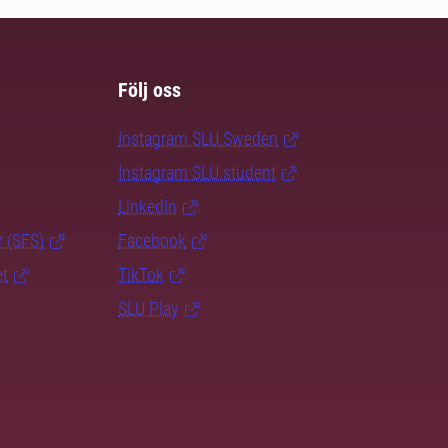
Följ oss
Instagram SLU.Sweden
Instagram SLU.student
LinkedIn
r (SFS)
Facebook
et
TikTok
SLU Play