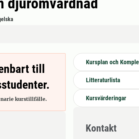
m djuromvårdnad
gelska
Kursplan och Komple
enbart till
Litteraturlista
sstudenter.
Kursvärderingar
arie kurstillfälle.
Kontakt