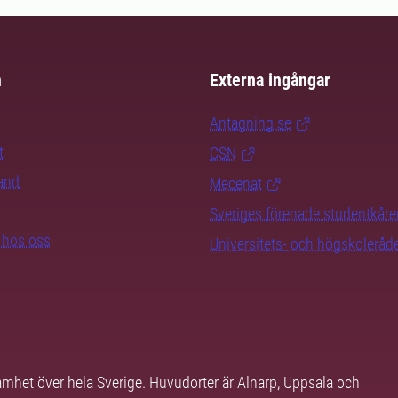
m
Externa ingångar
Antagning.se
t
CSN
rand
Mecenat
Sveriges förenade studentkåre
b hos oss
Universitets- och högskoleråd
samhet över hela Sverige. Huvudorter är Alnarp, Uppsala och