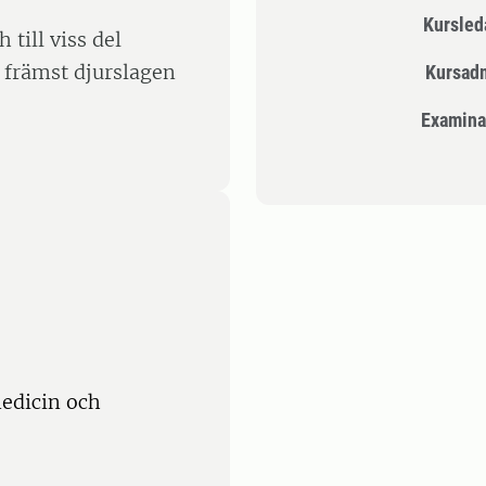
Kursle
 till viss del
 främst djurslagen
Kursad
Examina
edicin och