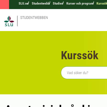
SLU.se
Studentwebb
Studier
Kurser och program
Kurssö
STUDENTWEBBEN
Kurssök
Fritext sökning