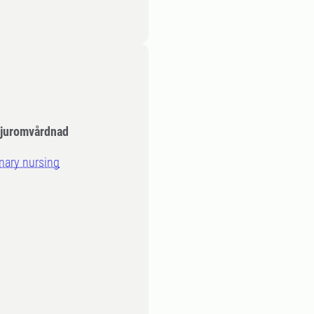
djuromvårdnad
inary nursing