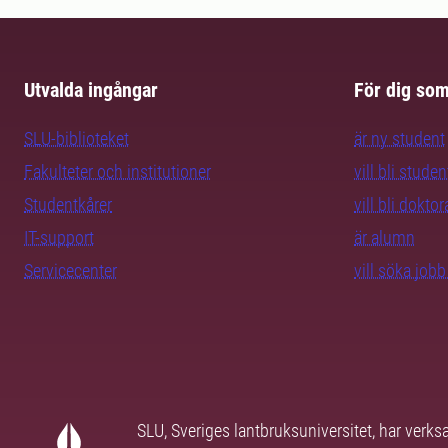
Utvalda ingångar
För dig so
SLU-biblioteket
är ny student
Fakulteter och institutioner
vill bli studen
Studentkårer
vill bli dokto
IT-support
är alumn
Servicecenter
vill söka job
SLU, Sveriges lantbruksuniversitet, har verk