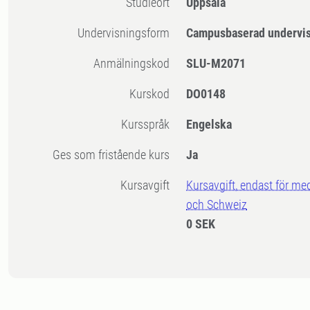
Studieort
Uppsala
Undervisningsform
Campusbaserad undervi
Anmälningskod
SLU-M2071
Kurskod
DO0148
Kursspråk
Engelska
Ges som fristående kurs
Ja
Kursavgift
Kursavgift, endast för me
och Schweiz
0 SEK