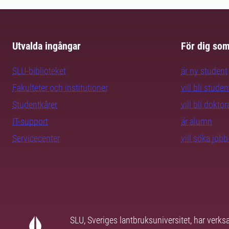
Utvalda ingångar
För dig so
SLU-biblioteket
är ny student
Fakulteter och institutioner
vill bli studen
Studentkårer
vill bli dokto
IT-support
är alumn
Servicecenter
vill söka job
SLU, Sveriges lantbruksuniversitet, har verk