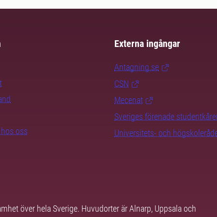
m
Externa ingångar
Antagning.se
t
CSN
rand
Mecenat
Sveriges förenade studentkåre
b hos oss
Universitets- och högskoleråd
samhet över hela Sverige. Huvudorter är Alnarp, Uppsala och