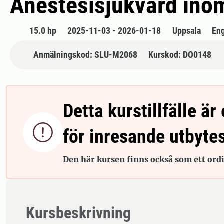
Anestesisjukvård ino
15.0 hp
2025-11-03 - 2026-01-18
Uppsala
En
Anmälningskod: SLU-M2068
Kurskod: DO0148
Detta kurstillfälle är 

för inresande utbyte
Den här kursen finns också som ett ordin
Kursbeskrivning