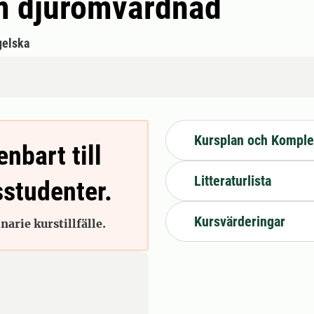
m djuromvårdnad
gelska
Kursplan och Komple
enbart till
Litteraturlista
sstudenter.
Kursvärderingar
arie kurstillfälle.