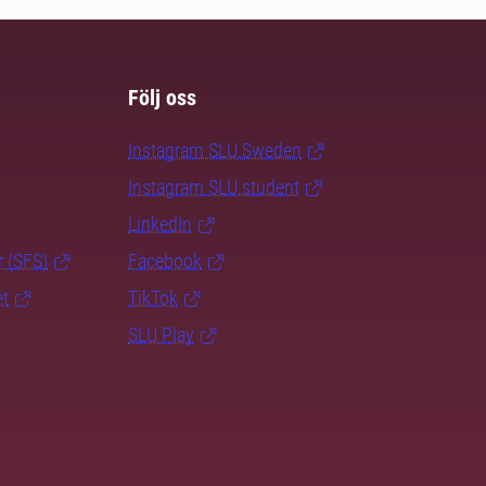
Följ oss
Instagram SLU.Sweden
Instagram SLU.student
LinkedIn
r (SFS)
Facebook
et
TikTok
SLU Play