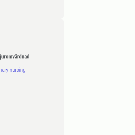
djuromvårdnad
inary nursing