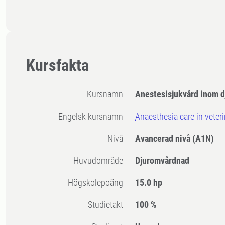
Kursfakta
Kursnamn
Anestesisjukvård inom 
Engelsk kursnamn
Anaesthesia care in veter
Nivå
Avancerad nivå
(A1N)
Huvudområde
Djuromvårdnad
högskolepoäng
15.0 hp
Studietakt
100 %