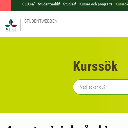
SLU.se
Studentwebb
Studier
Kurser och program
Kurssö
STUDENTWEBBEN
Kurssök
Fritext sökning