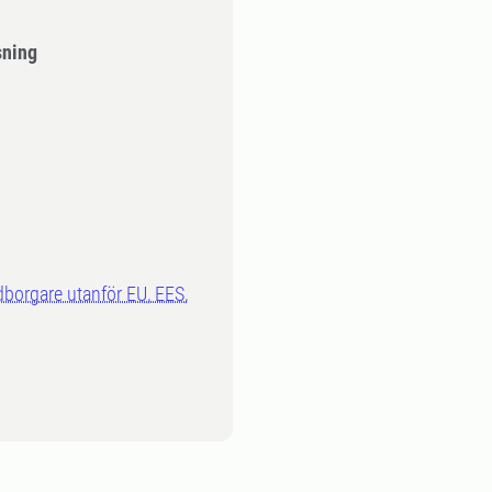
sning
dborgare utanför EU, EES,