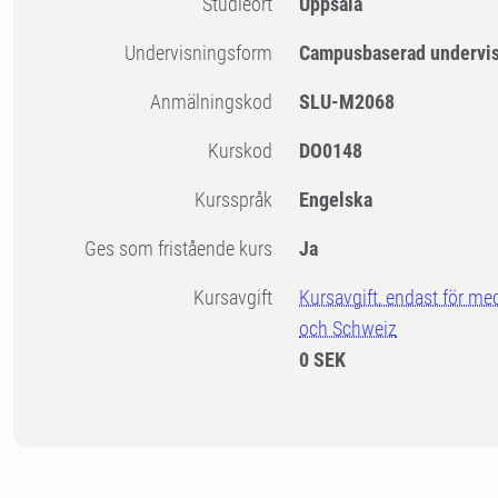
Studieort
Uppsala
Undervisningsform
Campusbaserad undervi
Anmälningskod
SLU-M2068
Kurskod
DO0148
Kursspråk
Engelska
Ges som fristående kurs
Ja
Kursavgift
Kursavgift, endast för me
och Schweiz
0 SEK