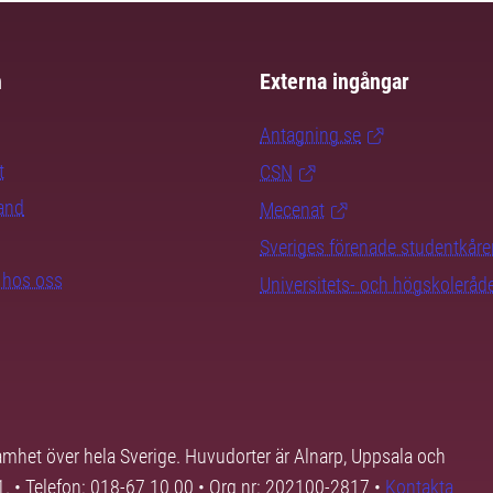
m
Externa ingångar
Antagning.se
t
CSN
rand
Mecenat
Sveriges förenade studentkåre
b hos oss
Universitets- och högskoleråd
samhet över hela Sverige. Huvudorter är Alnarp, Uppsala och
01. • Telefon: 018-67 10 00 • Org nr: 202100-2817 •
Kontakta