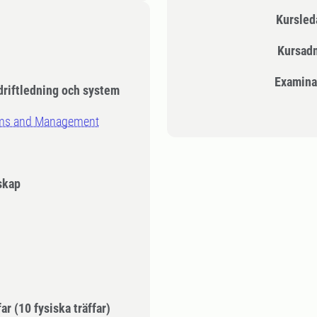
Kursle
Kursad
Examina
riftledning och system
ems and Management
skap
far
(10 fysiska träffar)