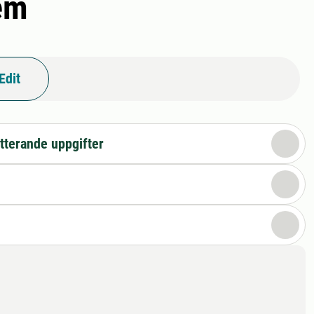
em
Edit
tterande uppgifter