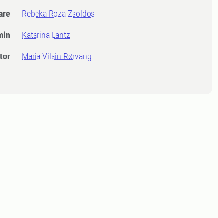
dare
Rebeka Roza Zsoldos
min
Katarina Lantz
tor
Maria Vilain Rørvang