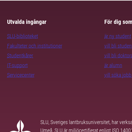
Utvalda ingångar
För dig so
SLU-biblioteket
är ny student
Fakulteter och institutioner
vill bli studen
Studentkårer
vill bli dokto
IT-support
är alumn
Servicecenter
vill söka job
SLU, Sveriges lantbruksuniversitet, har verk
Umeå. SLU är miljöcertifierat enligt ISO 140