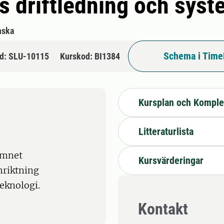
 driftledning och syst
nska
Schema i Time
d: SLU-10115
Kurskod: BI1384
Kursplan och Komple
Litteraturlista
ämnet
Kursvärderingar
nriktning
eknologi.
Kontakt