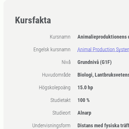
Kursfakta
Kursnamn
Animalieproduktionens d
Engelsk kursnamn
Animal Production Syst
Nivå
Grundnivå
(G1F)
Huvudområde
Biologi, Lantbruksveten
högskolepoäng
15.0 hp
Studietakt
100 %
Studieort
Alnarp
Undervisningsform
Distans med fysiska träf