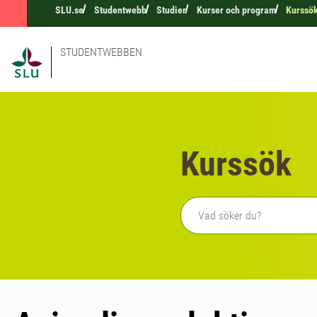
SLU.se
Studentwebb
Studier
Kurser och program
Kurssö
STUDENTWEBBEN
Kurssök
Fritext sökning