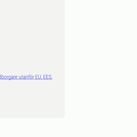
dborgare utanför EU, EES,