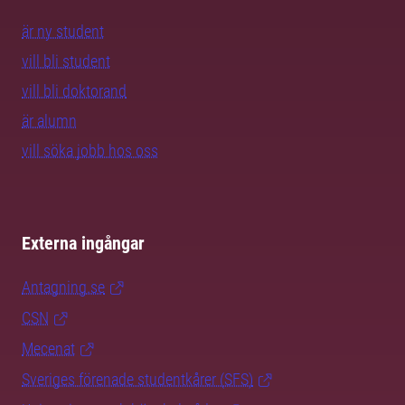
är ny student
vill bli student
vill bli doktorand
är alumn
vill söka jobb hos oss
Externa ingångar
Antagning.se
CSN
Mecenat
Sveriges förenade studentkårer (SFS)