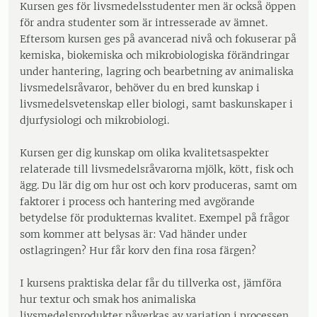
Kursen ges för livsmedelsstudenter men är också öppen
för andra studenter som är intresserade av ämnet.
Eftersom kursen ges på avancerad nivå och fokuserar på
kemiska, biokemiska och mikrobiologiska förändringar
under hantering, lagring och bearbetning av animaliska
livsmedelsråvaror, behöver du en bred kunskap i
livsmedelsvetenskap eller biologi, samt baskunskaper i
djurfysiologi och mikrobiologi.
Kursen ger dig kunskap om olika kvalitetsaspekter
relaterade till livsmedelsråvarorna mjölk, kött, fisk och
ägg. Du lär dig om hur ost och korv produceras, samt om
faktorer i process och hantering med avgörande
betydelse för produkternas kvalitet. Exempel på frågor
som kommer att belysas är: Vad händer under
ostlagringen? Hur får korv den fina rosa färgen?
I kursens praktiska delar får du tillverka ost, jämföra
hur textur och smak hos animaliska
livsmedelsprodukter påverkas av variation i processen,