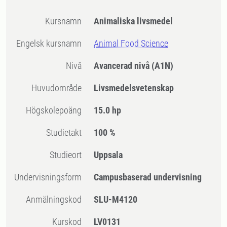
Kursnamn
Animaliska livsmedel
Engelsk kursnamn
Animal Food Science
Nivå
Avancerad nivå
(A1N)
Huvudområde
Livsmedelsvetenskap
högskolepoäng
15.0 hp
Studietakt
100 %
Studieort
Uppsala
Undervisningsform
Campusbaserad undervisning
Anmälningskod
SLU-M4120
Kurskod
LV0131