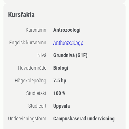
Kursfakta
Kursnamn
Antrozoologi
Engelsk kursnamn
Anthrozoology
Nivå
Grundnivå
(G1F)
Huvudområde
Biologi
högskolepoäng
7.5 hp
Studietakt
100 %
Studieort
Uppsala
Undervisningsform
Campusbaserad undervisning