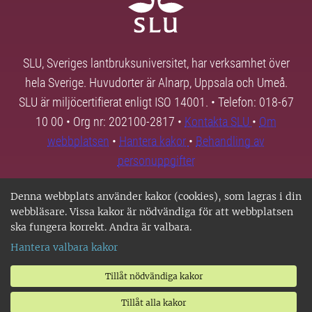
SLU, Sveriges lantbruksuniversitet, har verksamhet över
hela Sverige. Huvudorter är Alnarp, Uppsala och Umeå.
SLU är miljöcertifierat enligt ISO 14001. • Telefon: 018-67
10 00 • Org nr: 202100-2817 •
Kontakta SLU
•
Om
webbplatsen
•
Hantera kakor
•
Behandling av
personuppgifter
Denna webbplats använder kakor (cookies), som lagras i din
webbläsare. Vissa kakor är nödvändiga för att webbplatsen
ska fungera korrekt. Andra är valbara.
Hantera valbara kakor
Tillåt nödvändiga kakor
Tillåt alla kakor