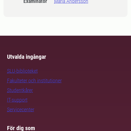
Examinator
Maria Andersson
Utvalda ingångar
SLU-biblioteket
Fakulteter och institutioner
Studentkårer
IT-support
Servicecenter
För dig som