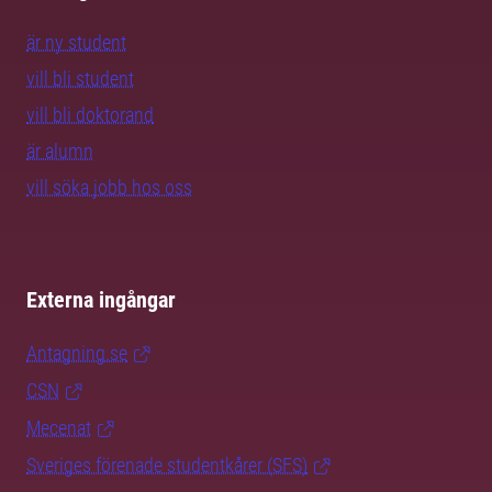
är ny student
vill bli student
vill bli doktorand
är alumn
vill söka jobb hos oss
Externa ingångar
Antagning.se
CSN
Mecenat
Sveriges förenade studentkårer (SFS)