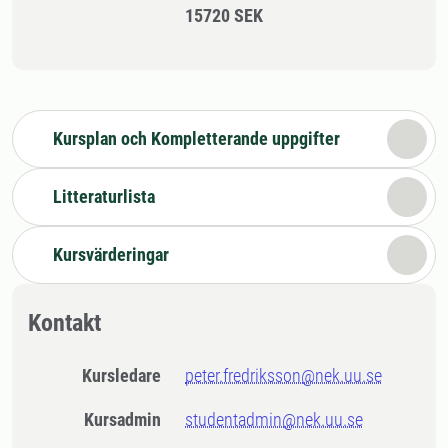
15720 SEK
Kursplan och Kompletterande uppgifter
Litteraturlista
Kursvärderingar
Kontakt
Kursledare
peter.fredriksson@nek.uu.se
Kursadmin
studentadmin@nek.uu.se