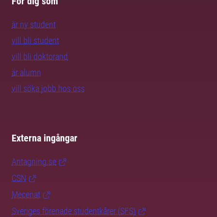
För dig som
är ny student
vill bli student
vill bli doktorand
är alumn
vill söka jobb hos oss
Externa ingångar
Antagning.se
CSN
Mecenat
Sveriges förenade studentkårer (SFS)