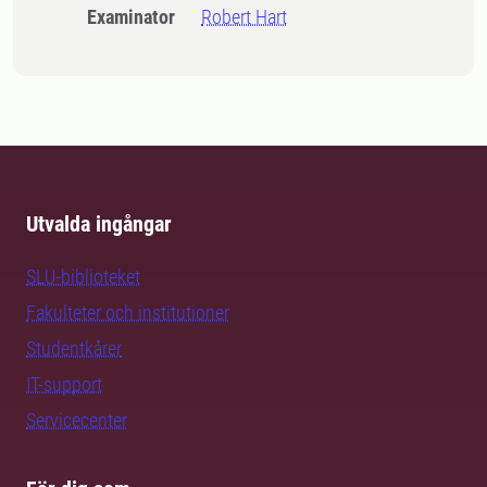
Examinator
Robert Hart
Utvalda ingångar
SLU-biblioteket
Fakulteter och institutioner
Studentkårer
IT-support
Servicecenter