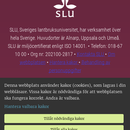
SLU, Sveriges lantbruksuniversitet, har verksamhet över
hela Sverige. Huvudorter är Alnarp, Uppsala och Umeå.
SLU är miljöcertifierat enligt ISO 14001. • Telefon: 018-67
10 00 • Org nr: 202100-2817 •
Kontakta SLU
•
Om
webbplatsen
•
Hantera kakor
•
Behandling av
personuppgifter
Denna webbplats använder kakor (cookies), som lagras i din
webbläsare. Vissa kakor är nödvändiga för att webbplatsen
ska fungera korrekt. Andra är valbara.
Hantera valbara kakor
Tillåt nödvändiga kakor
Tillåt alla kakor