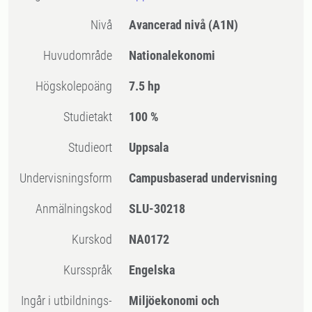
Nivå
Avancerad nivå
(A1N)
Huvudområde
Nationalekonomi
högskolepoäng
7.5 hp
Studietakt
100 %
Studieort
Uppsala
Undervisningsform
Campusbaserad undervisning
Anmälningskod
SLU-30218
Kurskod
NA0172
Kursspråk
Engelska
Ingår i utbildnings-
Miljöekonomi och