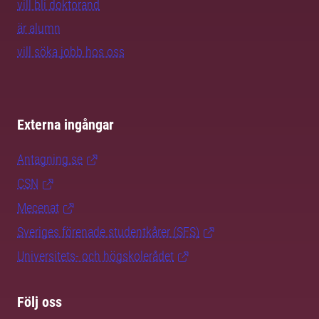
vill bli doktorand
är alumn
vill söka jobb hos oss
Externa ingångar
Antagning.se
CSN
Mecenat
Sveriges förenade studentkårer (SFS)
Universitets- och högskolerådet
Följ oss