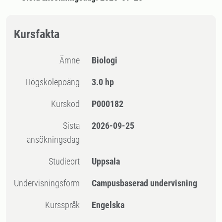
Kursfakta
Ämne
Biologi
högskolepoäng
3.0 hp
Kurskod
P000182
Sista
2026-09-25
ansökningsdag
Studieort
Uppsala
Undervisningsform
Campusbaserad undervisning
Kursspråk
Engelska