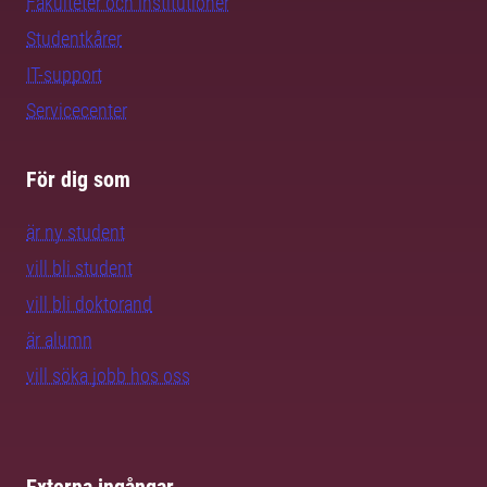
Fakulteter och institutioner
Studentkårer
IT-support
Servicecenter
För dig som
är ny student
vill bli student
vill bli doktorand
är alumn
vill söka jobb hos oss