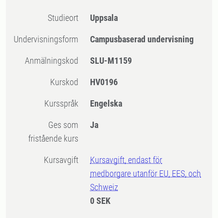
Studieort
Uppsala
Undervisningsform
Campusbaserad undervisning
Anmälningskod
SLU-M1159
Kurskod
HV0196
Kursspråk
Engelska
Ges som
Ja
fristående kurs
Kursavgift
Kursavgift, endast för
medborgare utanför EU, EES, och
Schweiz
0 SEK