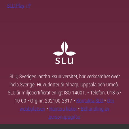
SLU Play
SLU, Sveriges lantbruksuniversitet, har verksamhet över
hela Sverige. Huvudorter är Alnarp, Uppsala och Umeå.
SLU är miljöcertifierat enligt ISO 14001. • Telefon: 018-67
10 00 • Org nr: 202100-2817 •
Kontakta SLU
•
Om
webbplatsen
•
Hantera kakor
•
Behandling av
personuppgifter