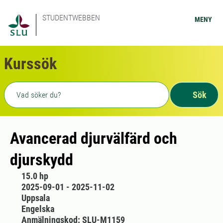
STUDENTWEBBEN
MENY
Kurssök
Fritext sökning
Sök
Avancerad djurvälfärd och
djurskydd
15.0 hp
2025-09-01 - 2025-11-02
Uppsala
Engelska
Anmälningskod: SLU-M1159