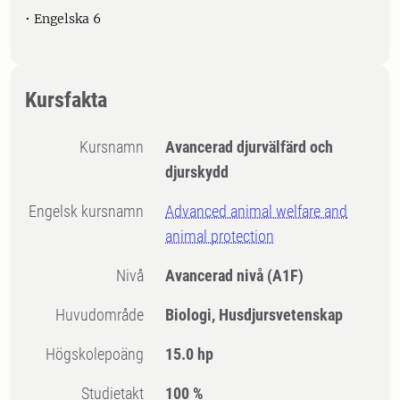
• Engelska 6
Kursfakta
Kursnamn
Avancerad djurvälfärd och
djurskydd
Engelsk kursnamn
Advanced animal welfare and
animal protection
Nivå
Avancerad nivå
(A1F)
Huvudområde
Biologi, Husdjursvetenskap
högskolepoäng
15.0 hp
Studietakt
100 %