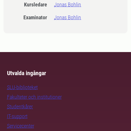
Kursledare
Jonas Bohlin
Examinator
Jonas Bohlin
Utvalda ingångar
SLU-biblioteket
Fakulteter och institutioner
Studentkårer
IT-support
Servicecenter