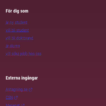
För dig som
är ny student
vill bli student
vill bli doktorand
är alumn
vill söka jobb hos oss
Externa ingångar
Antagning.se
CSN
Mecenat