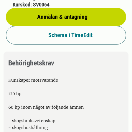
Kurskod: SV0064
Anmälan & antagning
Schema i TimeEdit
Behörighetskrav
Kunskaper motsvarande
120 hp
60 hp inom något av följande ämnen
- skogsbruksvetenskap
- skogshushållning