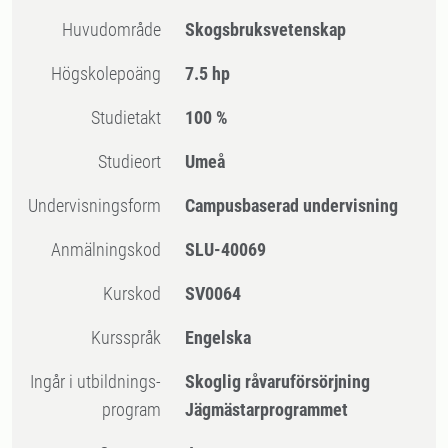
Huvudområde
Skogsbruksvetenskap
högskolepoäng
7.5 hp
Studietakt
100 %
Studieort
Umeå
Undervisningsform
Campusbaserad undervisning
Anmälningskod
SLU-40069
Kurskod
SV0064
Kursspråk
Engelska
Ingår i utbildnings-
Skoglig råvaruförsörjning
program
Jägmästarprogrammet