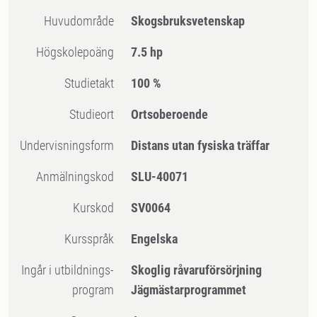
Huvudområde
Skogsbruksvetenskap
högskolepoäng
7.5 hp
Studietakt
100 %
Studieort
Ortsoberoende
Undervisningsform
Distans utan fysiska träffar
Anmälningskod
SLU-40071
Kurskod
SV0064
Kursspråk
Engelska
Ingår i utbildnings-
Skoglig råvaruförsörjning
program
Jägmästarprogrammet