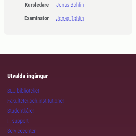
Kursledare
Jonas Bohlin
Examinator
Jonas Bohlin
Utvalda ingångar
SLU-biblioteket
Fakulteter och institutioner
Studentkårer
IT-support
Servicecenter