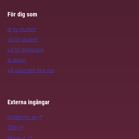
För dig som
är ny student
vill bli student
vill bli doktorand
är alumn
vill söka jobb hos oss
Externa ingångar
Antagning.se
CSN
Mecenat