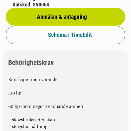
Kurskod: SV0064
Anmälan & antagning
Schema i TimeEdit
Behörighetskrav
Kunskaper motsvarande
120 hp
60 hp inom något av följande ämnen
- skogsbruksvetenskap
- skogshushållning