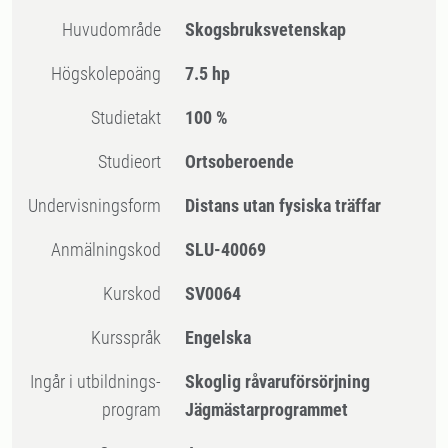
Huvudområde
Skogsbruksvetenskap
högskolepoäng
7.5 hp
Studietakt
100 %
Studieort
Ortsoberoende
Undervisningsform
Distans utan fysiska träffar
Anmälningskod
SLU-40069
Kurskod
SV0064
Kursspråk
Engelska
Ingår i utbildnings-
Skoglig råvaruförsörjning
program
Jägmästarprogrammet