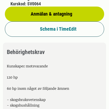
Kurskod: SV0064
Anmälan & antagning
Schema i TimeEdit
Behörighetskrav
Kunskaper motsvarande
120 hp
60 hp inom något av följande ämnen
- skogsbruksvetenskap
- skogshushållning