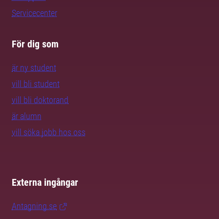
Servicecenter
För dig som
är ny student
vill bli student
vill bli doktorand
är alumn
vill söka jobb hos oss
Externa ingångar
Antagning.se