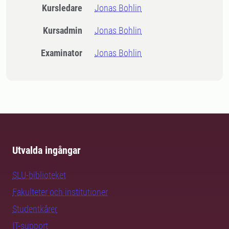
Kursledare
Jonas Bohlin
Kursadmin
Jonas Bohlin
Examinator
Jonas Bohlin
Utvalda ingångar
SLU-biblioteket
Fakulteter och institutioner
Studentkårer
IT-support