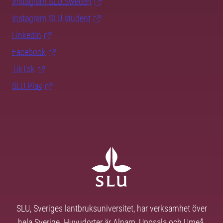
Instagram SLU.Sweden
Instagram SLU.student
LinkedIn
Facebook
TikTok
SLU Play
SLU, Sveriges lantbruksuniversitet, har verksamhet över
hela Sverige. Huvudorter är Alnarp, Uppsala och Umeå.