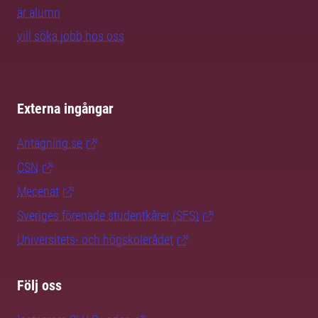
är alumn
vill söka jobb hos oss
Externa ingångar
Antagning.se
CSN
Mecenat
Sveriges förenade studentkårer (SFS)
Universitets- och högskolerådet
Följ oss