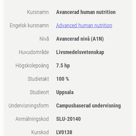
Kursnamn
Avancerad human nutrition
Engelsk kursnamn
Advanced human nutrition
Nivå
Avancerad nivå
(A1N)
Huvudområde
Livsmedelsvetenskap
högskolepoäng
7.5 hp
Studietakt
100 %
Studieort
Uppsala
Undervisningsform
Campusbaserad undervisning
Anmälningskod
SLU-20140
Kurskod
LV0138