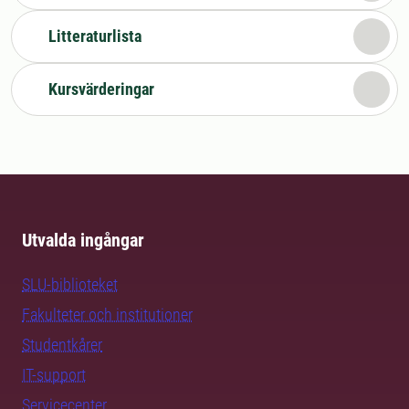
Litteraturlista
Kursvärderingar
Utvalda ingångar
SLU-biblioteket
Fakulteter och institutioner
Studentkårer
IT-support
Servicecenter