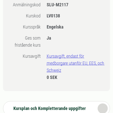
Anmälningskod
SLU-M2117
Kurskod
LV0138
Kursspråk
Engelska
Ges som
Ja
fristående kurs
Kursavgift
Kursavgift, endast för
medborgare utanför EU, EES, och
Schweiz
0 SEK
Kursplan och Kompletterande uppgifter