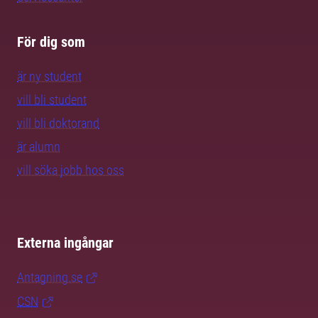
För dig som
är ny student
vill bli student
vill bli doktorand
är alumn
vill söka jobb hos oss
Externa ingångar
Antagning.se
CSN