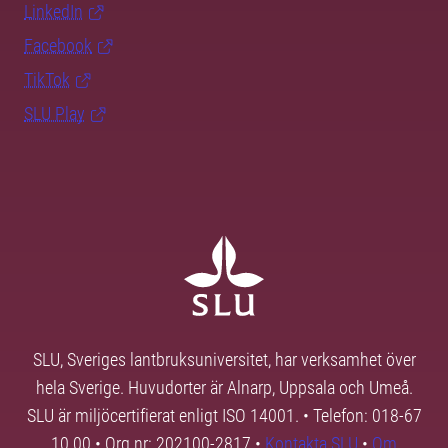
LinkedIn
Facebook
TikTok
SLU Play
SLU, Sveriges lantbruksuniversitet, har verksamhet över
hela Sverige. Huvudorter är Alnarp, Uppsala och Umeå.
SLU är miljöcertifierat enligt ISO 14001. • Telefon: 018-67
10 00 • Org nr: 202100-2817 •
Kontakta SLU
•
Om