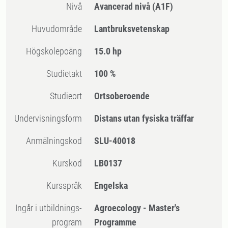
Nivå
Avancerad nivå
(A1F)
Huvudområde
Lantbruksvetenskap
högskolepoäng
15.0 hp
Studietakt
100 %
Studieort
Ortsoberoende
Undervisningsform
Distans utan fysiska träffar
Anmälningskod
SLU-40018
Kurskod
LB0137
Kursspråk
Engelska
Ingår i utbildnings-
Agroecology - Master's
program
Programme