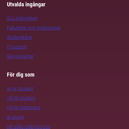
Utvalda ingångar
SLU-biblioteket
Fakulteter och institutioner
Studentkårer
IT-support
Servicecenter
För dig som
är ny student
vill bli student
vill bli doktorand
är alumn
vill söka jobb hos oss