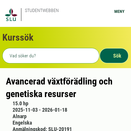
STUDENTWEBBEN
MENY
Kurssök
Fritext sökning
Sök
Avancerad växtförädling och
genetiska resurser
15.0 hp
2025-11-03 - 2026-01-18
Alnarp
Engelska
Anmälningskod: SLU-20191