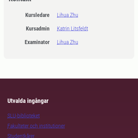
Kursledare
Lihua Zhu
Kursadmin
Katrin Litsfeldt
Examinator
Lihua Zhu
Utvalda ingångar
SLU-biblioteket
Fakulteter och institutioner
Studentkårer