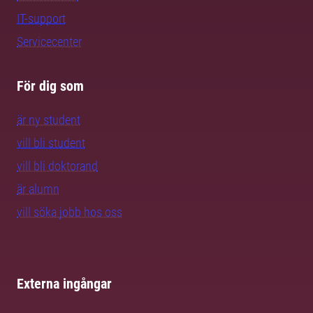
IT-support
Servicecenter
För dig som
är ny student
vill bli student
vill bli doktorand
är alumn
vill söka jobb hos oss
Externa ingångar