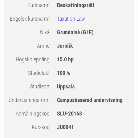
Kursnamn
Beskattningsrätt
Engelsk kursnamn
Taxation Law
Nivå
Grundnivå
(G1F)
Ämne
Juridik
högskolepoäng
15.0 hp
Studietakt
100 %
Studieort
Uppsala
Undervisningsform
Campusbaserad undervisning
Anmälningskod
SLU-20163
Kurskod
JU0041