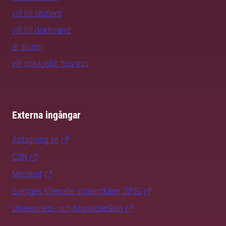
vill bli student
vill bli doktorand
är alumn
vill söka jobb hos oss
Externa ingångar
Antagning.se
CSN
Mecenat
Sveriges förenade studentkårer (SFS)
Universitets- och högskolerådet