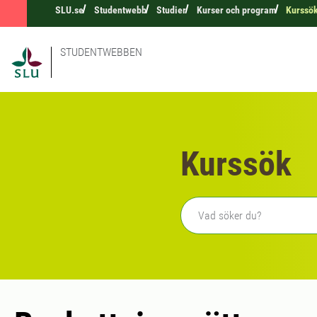
SLU.se
Studentwebb
Studier
Kurser och program
Kurssö
STUDENTWEBBEN
Kurssök
Fritext sökning