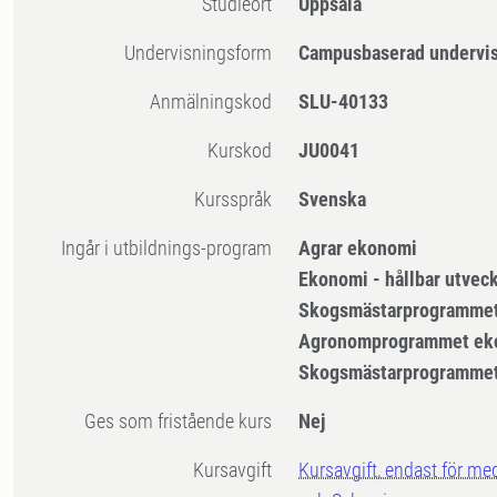
Studieort
Uppsala
Undervisningsform
Campusbaserad undervi
Anmälningskod
SLU-40133
Kurskod
JU0041
Kursspråk
Svenska
Ingår i utbildnings-program
Agrar ekonomi
Ekonomi - hållbar utveck
Skogsmästarprogramme
Agronomprogrammet ek
Skogsmästarprogramme
Ges som fristående kurs
Nej
Kursavgift
Kursavgift, endast för me