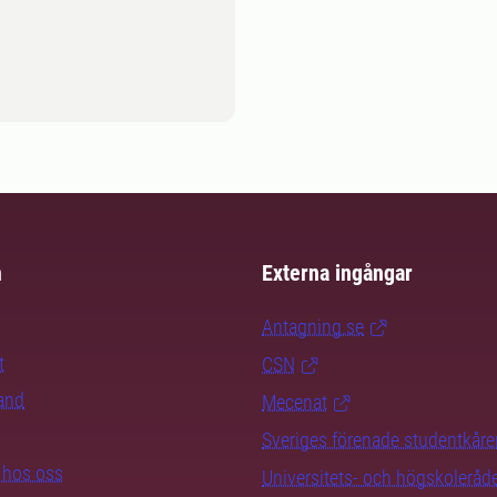
m
Externa ingångar
Antagning.se
t
CSN
rand
Mecenat
Sveriges förenade studentkåre
b hos oss
Universitets- och högskoleråd