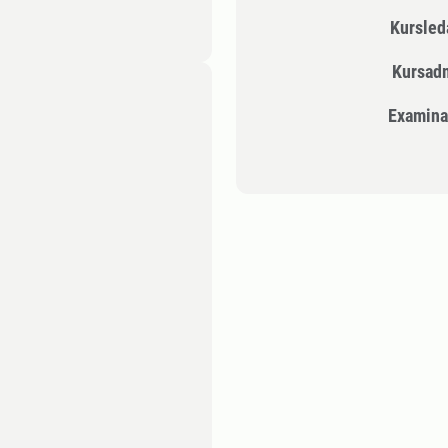
Kursle
Kursad
Examina