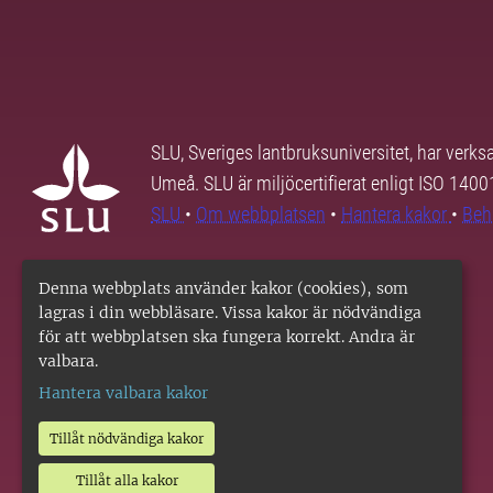
SLU, Sveriges lantbruksuniversitet, har verk
Umeå. SLU är miljöcertifierat enligt ISO 140
SLU
•
Om webbplatsen
•
Hantera kakor
•
Beh
Denna webbplats använder kakor (cookies), som
lagras i din webbläsare. Vissa kakor är nödvändiga
för att webbplatsen ska fungera korrekt. Andra är
valbara.
Hantera valbara kakor
Tillåt nödvändiga kakor
Tillåt alla kakor