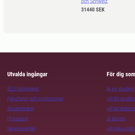
och Schweiz
31440 SEK
Utvalda ingångar
För dig so
SLU-biblioteket
är ny student
Fakulteter och institutioner
vill bli studen
Studentkårer
vill bli dokto
IT-support
är alumn
Servicecenter
vill söka job