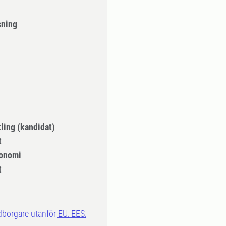
sning
ling (kandidat)
t
onomi
t
dborgare utanför EU, EES,