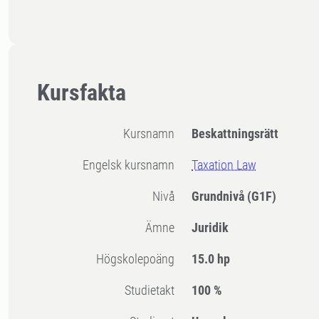
Kursfakta
Kursnamn
Beskattningsrätt
Engelsk kursnamn
Taxation Law
Nivå
Grundnivå
(G1F)
Ämne
Juridik
högskolepoäng
15.0 hp
Studietakt
100 %