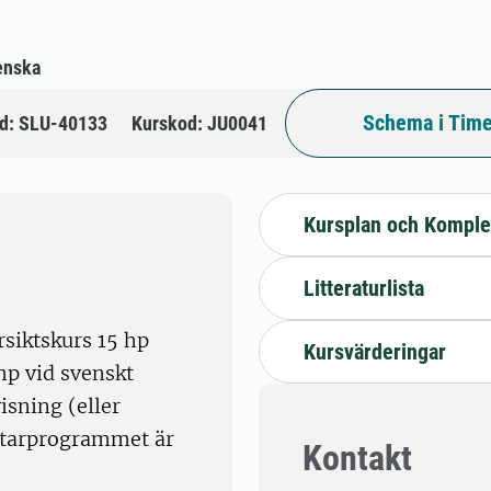
enska
Schema i Time
d: SLU-40133
Kurskod: JU0041
Kursplan och Komple
Litteraturlista
siktskurs 15 hp
Kursvärderingar
hp vid svenskt
isning (eller
starprogrammet är
Kontakt