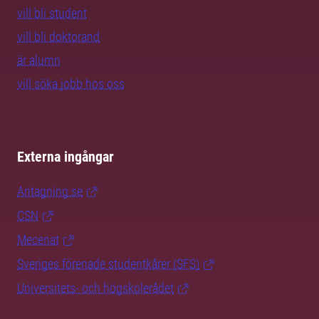
vill bli student
vill bli doktorand
är alumn
vill söka jobb hos oss
Externa ingångar
Antagning.se
CSN
Mecenat
Sveriges förenade studentkårer (SFS)
Universitets- och högskolerådet