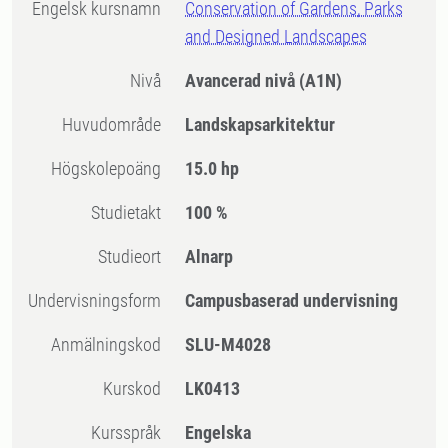
Engelsk kursnamn
Conservation of Gardens, Parks
and Designed Landscapes
Nivå
Avancerad nivå
(A1N)
Huvudområde
Landskapsarkitektur
högskolepoäng
15.0 hp
Studietakt
100 %
Studieort
Alnarp
Undervisningsform
Campusbaserad undervisning
Anmälningskod
SLU-M4028
Kurskod
LK0413
Kursspråk
Engelska