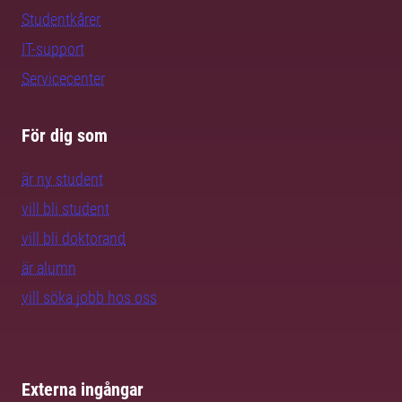
Studentkårer
IT-support
Servicecenter
För dig som
är ny student
vill bli student
vill bli doktorand
är alumn
vill söka jobb hos oss
Externa ingångar