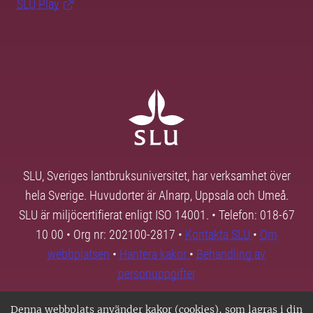
SLU Play
SLU, Sveriges lantbruksuniversitet, har verksamhet över
hela Sverige. Huvudorter är Alnarp, Uppsala och Umeå.
SLU är miljöcertifierat enligt ISO 14001. • Telefon: 018-67
10 00 • Org nr: 202100-2817 •
Kontakta SLU
•
Om
webbplatsen
•
Hantera kakor
•
Behandling av
personuppgifter
Denna webbplats använder kakor (cookies), som lagras i din