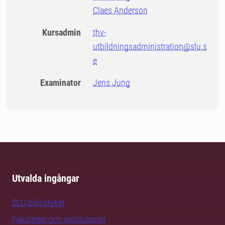
Claes Anderson
Kursadmin
thv-
utbildningsadministration@slu.s
e
Examinator
Jens Jung
Utvalda ingångar
SLU-biblioteket
Fakulteter och institutioner