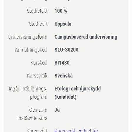
Studietakt
100 %
Studieort
Uppsala
Undervisningsform
Campusbaserad undervisning
Anmälningskod
SLU-30200
Kurskod
BI1430
Kursspråk
Svenska
Ingår i utbildnings-
Etologi och djurskydd
program
(kandidat)
Ges som
Ja
fristående kurs
Kursavgift
Kursavgift, endast för