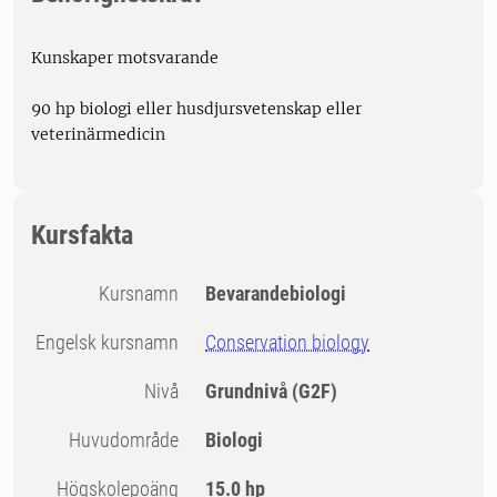
Kunskaper motsvarande
90 hp biologi eller husdjursvetenskap eller
veterinärmedicin
Kursfakta
Kursnamn
Bevarandebiologi
Engelsk kursnamn
Conservation biology
Nivå
Grundnivå
(G2F)
Huvudområde
Biologi
högskolepoäng
15.0 hp