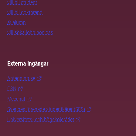
vill bli student
vill bli doktorand
är alumn
vill söka jobb hos oss
Externa ingångar
Antagning.se
CSN
Mecenat
Sveriges förenade studentkårer (SFS)
Universitets- och högskolerådet