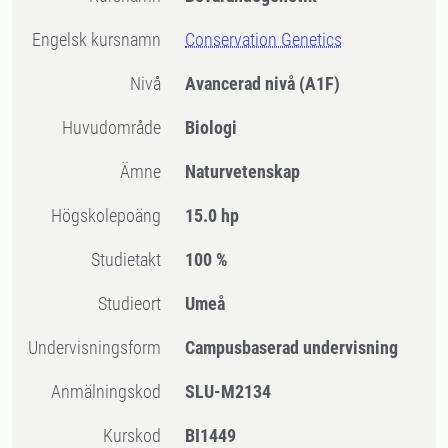
Engelsk kursnamn
Conservation Genetics
Nivå
Avancerad nivå
(A1F)
Huvudområde
Biologi
Ämne
Naturvetenskap
högskolepoäng
15.0 hp
Studietakt
100 %
Studieort
Umeå
Undervisningsform
Campusbaserad undervisning
Anmälningskod
SLU-M2134
Kurskod
BI1449