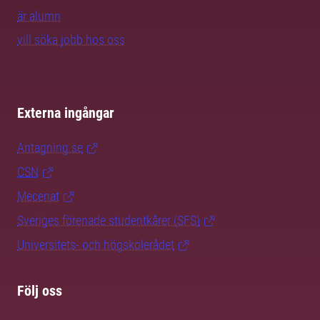
är alumn
vill söka jobb hos oss
Externa ingångar
Antagning.se
CSN
Mecenat
Sveriges förenade studentkårer (SFS)
Universitets- och högskolerådet
Följ oss