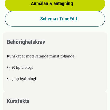
Anmälan & antagning
Schema i TimeEdit
Behörighetskrav
Kunskaper motsvarande minst följande:
\- 15 hp biologi
\- 3 hp hydrologi
Kursfakta