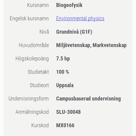
Kursnamn
Biogeofysik
Engelsk kursnamn
Environmental physics
Nivå
Grundnivå
(G1F)
Huvudområde
Miljövetenskap, Markvetenskap
högskolepoäng
7.5 hp
Studietakt
100 %
Studieort
Uppsala
Undervisningsform
Campusbaserad undervisning
Anmälningskod
SLU-30048
Kurskod
MX0166