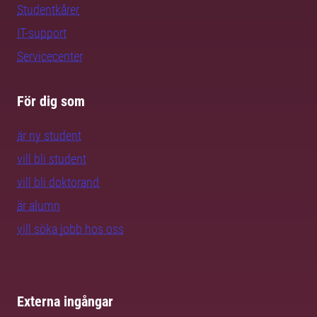
Studentkårer
IT-support
Servicecenter
För dig som
är ny student
vill bli student
vill bli doktorand
är alumn
vill söka jobb hos oss
Externa ingångar