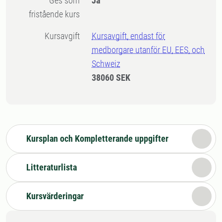
Ges som
Ja
fristående kurs
Kursavgift
Kursavgift, endast för
medborgare utanför EU, EES, och
Schweiz
38060 SEK
Kursplan och Kompletterande uppgifter
Litteraturlista
Kursvärderingar