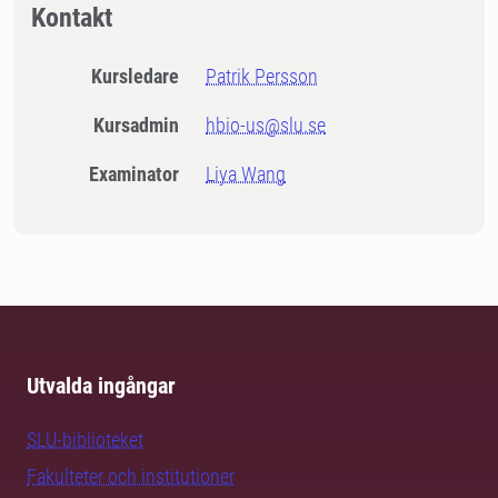
Kontakt
Kursledare
Patrik Persson
Kursadmin
hbio-us@slu.se
Examinator
Liya Wang
Utvalda ingångar
SLU-biblioteket
Fakulteter och institutioner