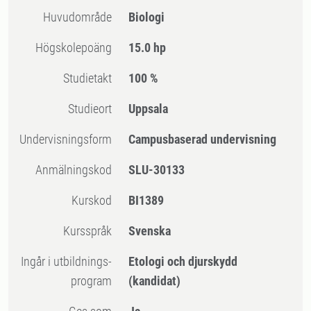
Huvudområde
Biologi
högskolepoäng
15.0 hp
Studietakt
100 %
Studieort
Uppsala
Undervisningsform
Campusbaserad undervisning
Anmälningskod
SLU-30133
Kurskod
BI1389
Kursspråk
Svenska
Ingår i utbildnings-
Etologi och djurskydd
program
(kandidat)