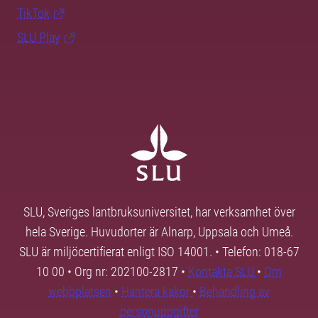
TikTok
SLU Play
SLU, Sveriges lantbruksuniversitet, har verksamhet över
hela Sverige. Huvudorter är Alnarp, Uppsala och Umeå.
SLU är miljöcertifierat enligt ISO 14001. • Telefon: 018-67
10 00 • Org nr: 202100-2817 •
Kontakta SLU
•
Om
webbplatsen
•
Hantera kakor
•
Behandling av
personuppgifter