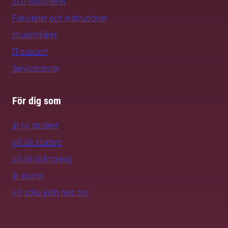
SLU-biblioteket
Fakulteter och institutioner
Studentkårer
IT-support
Servicecenter
För dig som
är ny student
vill bli student
vill bli doktorand
är alumn
vill söka jobb hos oss