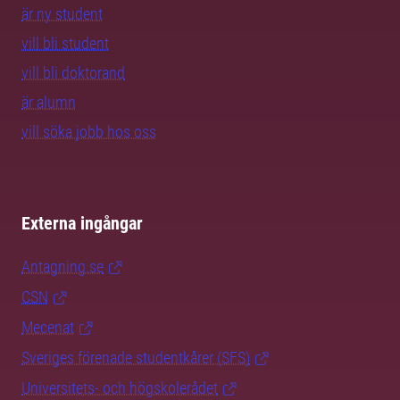
är ny student
vill bli student
vill bli doktorand
är alumn
vill söka jobb hos oss
Externa ingångar
Antagning.se
CSN
Mecenat
Sveriges förenade studentkårer (SFS)
Universitets- och högskolerådet