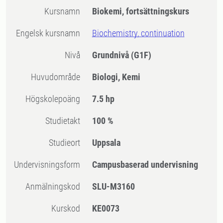
Kursnamn
Biokemi, fortsättningskurs
Engelsk kursnamn
Biochemistry, continuation
Nivå
Grundnivå
(G1F)
Huvudområde
Biologi, Kemi
högskolepoäng
7.5 hp
Studietakt
100 %
Studieort
Uppsala
Undervisningsform
Campusbaserad undervisning
Anmälningskod
SLU-M3160
Kurskod
KE0073