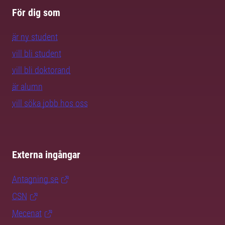
För dig som
är ny student
vill bli student
vill bli doktorand
är alumn
vill söka jobb hos oss
Externa ingångar
Antagning.se
CSN
Mecenat