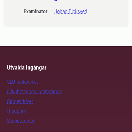
Examinator
Johan Dicksved
Utvalda ingångar
SLU-biblioteket
Fakulteter och institutioner
Studentkårer
IT-support
Servicecenter