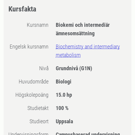
Kursfakta
Kursnamn
Biokemi och intermediär
ämnesomsättning
Engelsk kursnamn
Biochemistry and intermediary
metabolism
Nivå
Grundnivå
(G1N)
Huvudområde
Biologi
högskolepoäng
15.0 hp
Studietakt
100 %
Studieort
Uppsala
Undervisningsform
Campusbaserad undervisning