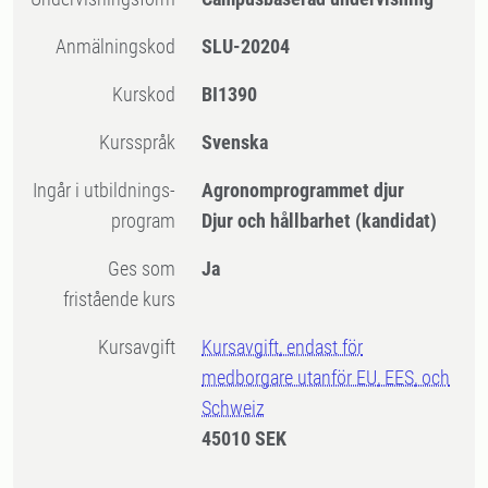
Anmälningskod
SLU-20204
Kurskod
BI1390
Kursspråk
Svenska
Ingår i utbildnings-
Agronomprogrammet djur
program
Djur och hållbarhet (kandidat)
Ges som
Ja
fristående kurs
Kursavgift
Kursavgift, endast för
medborgare utanför EU, EES, och
Schweiz
45010 SEK