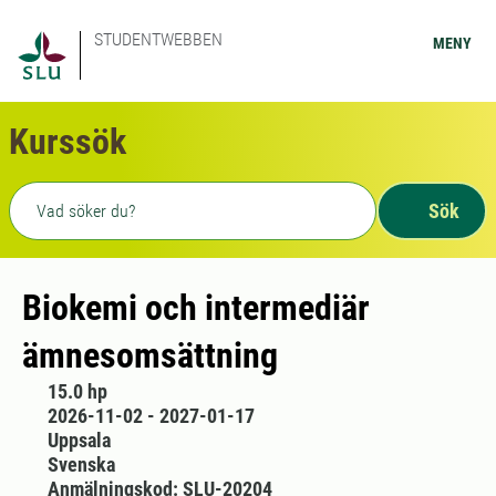
STUDENTWEBBEN
MENY
Kurssök
Fritext sökning
Sök
Biokemi och intermediär
ämnesomsättning
15.0 hp
2026-11-02 - 2027-01-17
Uppsala
Svenska
Anmälningskod: SLU-20204