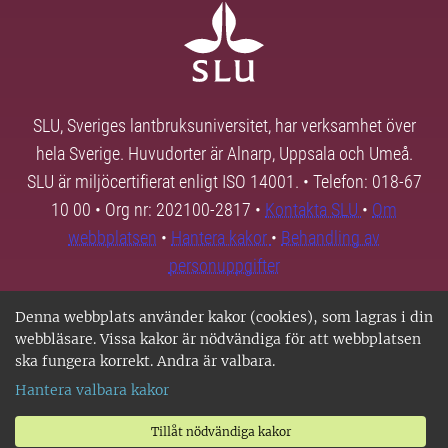
SLU, Sveriges lantbruksuniversitet, har verksamhet över
hela Sverige. Huvudorter är Alnarp, Uppsala och Umeå.
SLU är miljöcertifierat enligt ISO 14001. • Telefon: 018-67
10 00 • Org nr: 202100-2817 •
Kontakta SLU
•
Om
webbplatsen
•
Hantera kakor
•
Behandling av
personuppgifter
Denna webbplats använder kakor (cookies), som lagras i din
webbläsare. Vissa kakor är nödvändiga för att webbplatsen
ska fungera korrekt. Andra är valbara.
Hantera valbara kakor
Tillåt nödvändiga kakor