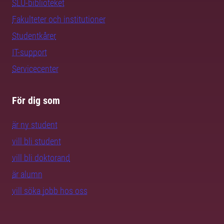
SLU-biblioteket
Fakulteter och institutioner
Studentkårer
IT-support
Servicecenter
För dig som
är ny student
vill bli student
vill bli doktorand
är alumn
vill söka jobb hos oss