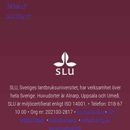
TikTok
SLU Play
SLU, Sveriges lantbruksuniversitet, har verksamhet över
hela Sverige. Huvudorter är Alnarp, Uppsala och Umeå.
SLU är miljöcertifierat enligt ISO 14001. • Telefon: 018-67
10 00 • Org nr: 202100-2817 •
Kontakta SLU
•
Om
webbplatsen
•
Hantera kakor
•
Behandling av
personuppgifter