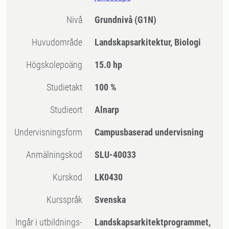
Nivå
Grundnivå
(G1N)
Huvudområde
Landskapsarkitektur, Biologi
högskolepoäng
15.0 hp
Studietakt
100 %
Studieort
Alnarp
Undervisningsform
Campusbaserad undervisning
Anmälningskod
SLU-40033
Kurskod
LK0430
Kursspråk
Svenska
Ingår i utbildnings-
Landskapsarkitektprogrammet,