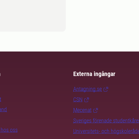
m
Externa ingångar
Antagning.se
t
CSN
rand
Mecenat
Sveriges förenade studentkåre
b hos oss
Universitets- och högskoleråd