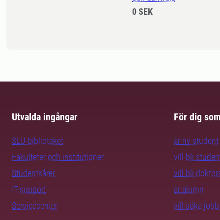
0 SEK
Utvalda ingångar
För dig so
SLU-biblioteket
är ny student
Fakulteter och institutioner
vill bli studen
Studentkårer
vill bli dokto
IT-support
är alumn
Servicecenter
vill söka job