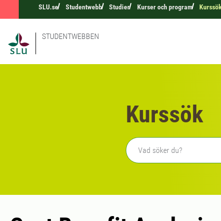
SLU.se
Studentwebb
Studier
Kurser och program
Kurssö
STUDENTWEBBEN
Kurssök
Fritext sökning