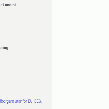
alekonomi
sning
dborgare utanför EU, EES,