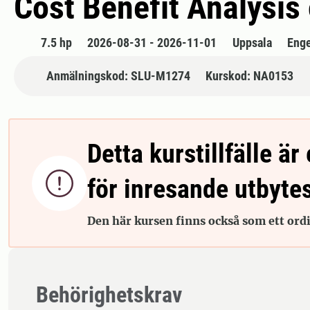
Cost Benefit Analysis
7.5 hp
2026-08-31 - 2026-11-01
Uppsala
Enge
Anmälningskod: SLU-M1274
Kurskod: NA0153
Detta kurstillfälle är 

för inresande utbyte
Den här kursen finns också som ett ordin
Behörighetskrav