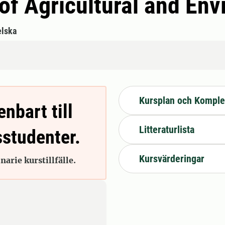
 of Agricultural and En
lska
Kursplan och Komple
enbart till
Litteraturlista
sstudenter.
Kursvärderingar
arie kurstillfälle.