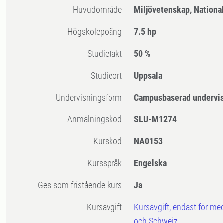
Huvudområde
Miljövetenskap, Nation
högskolepoäng
7.5 hp
Studietakt
50 %
Studieort
Uppsala
Undervisningsform
Campusbaserad undervi
Anmälningskod
SLU-M1274
Kurskod
NA0153
Kursspråk
Engelska
Ges som fristående kurs
Ja
Kursavgift
Kursavgift, endast för me
och Schweiz