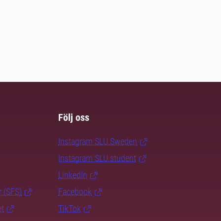
Följ oss
Instagram SLU.Sweden
Instagram SLU.student
LinkedIn
r (SFS)
Facebook
et
TikTok