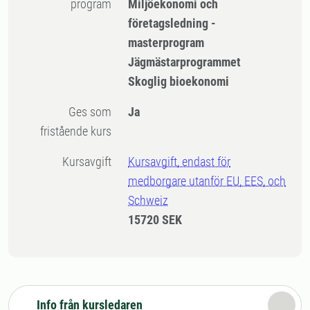
program
Miljöekonomi och
företagsledning -
masterprogram
Jägmästarprogrammet
Skoglig bioekonomi
Ges som
Ja
fristående kurs
Kursavgift
Kursavgift, endast för
medborgare utanför EU, EES, och
Schweiz
15720 SEK
Info från kursledaren