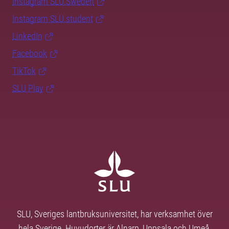
Instagram SLU.Sweden
Instagram SLU.student
LinkedIn
Facebook
TikTok
SLU Play
SLU, Sveriges lantbruksuniversitet, har verksamhet över
hela Sverige. Huvudorter är Alnarp, Uppsala och Umeå.