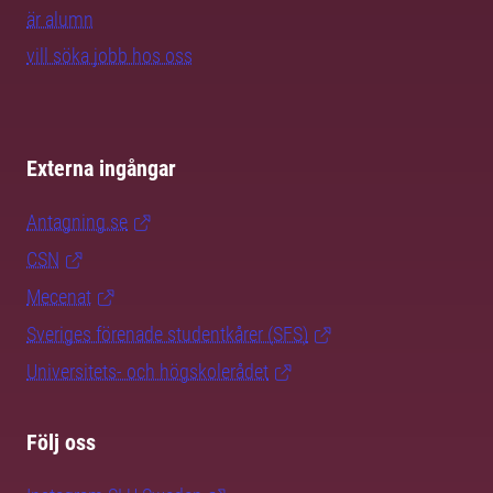
är alumn
vill söka jobb hos oss
Externa ingångar
Antagning.se
CSN
Mecenat
Sveriges förenade studentkårer (SFS)
Universitets- och högskolerådet
Följ oss