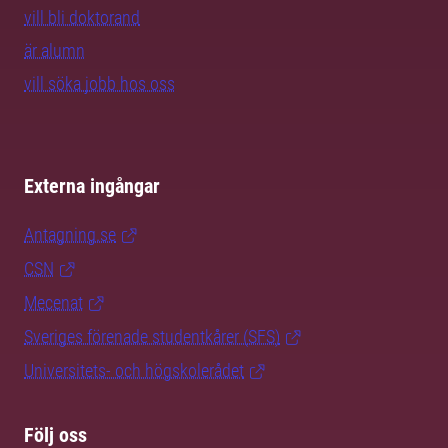
vill bli doktorand
är alumn
vill söka jobb hos oss
Externa ingångar
Antagning.se
CSN
Mecenat
Sveriges förenade studentkårer (SFS)
Universitets- och högskolerådet
Följ oss