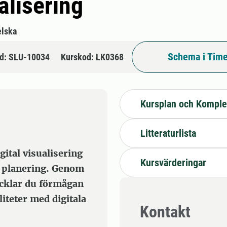
alisering
lska
Schema i Time
d: SLU-10034
Kurskod: LK0368
Kursplan och Komple
Litteraturlista
gital visualisering
Kursvärderingar
 planering. Genom
ecklar du förmågan
iteter med digitala
Kontakt