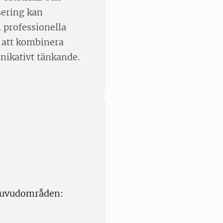
sering kan
i professionella
 att kombinera
nikativt tänkande.
e huvudområden: