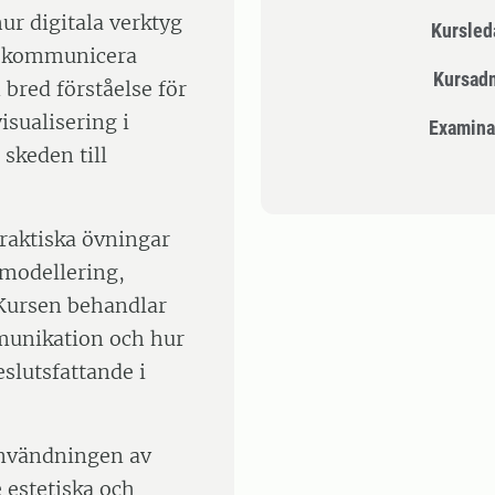
ur digitala verktyg
Kursle
ch kommunicera
Kursad
 bred förståelse för
sualisering i
Examina
 skeden till
praktiska övningar
 modellering,
 Kursen behandlar
munikation och hur
eslutsfattande i
 användningen av
 estetiska och