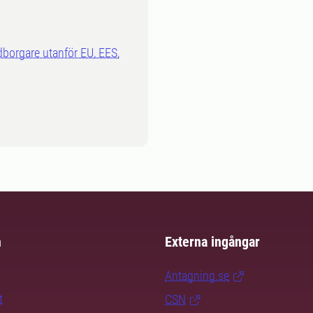
dborgare utanför EU, EES,
m
Externa ingångar
Antagning.se
t
CSN