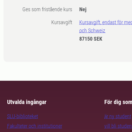
Ges som fristående kurs
Nej
Kursavgift
Kursavgift, endast för me
och Schweiz
87150 SEK
Utvalda ingångar
För dig so
SLU-biblioteket
är ny student
Fakulteter och institutioner
vill bli studen