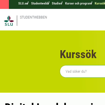
SLU.se
Studentwebb
Studier
Kurser och program
Kurssö
STUDENTWEBBEN
Kurssök
Fritext sökning