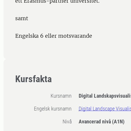
ett Erasmus-partner universitet.
samt
Engelska 6 eller motsvarande
Kursfakta
Kursnamn
Digital Landskapsvisuali
Engelsk kursnamn
Digital Landscape Visuali
Nivå
Avancerad nivå
(A1N)