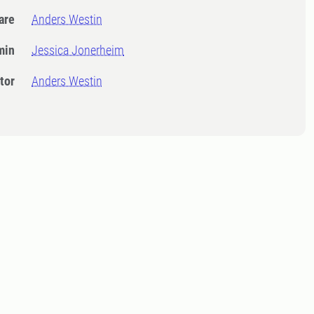
dare
Anders Westin
min
Jessica Jonerheim
tor
Anders Westin