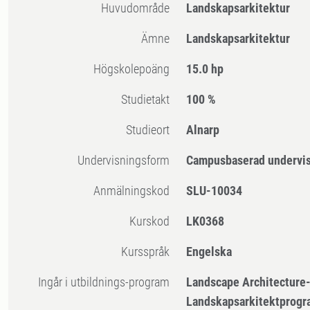
Huvudområde
Landskapsarkitektur
Ämne
Landskapsarkitektur
högskolepoäng
15.0 hp
Studietakt
100 %
Studieort
Alnarp
Undervisningsform
Campusbaserad undervi
Anmälningskod
SLU-10034
Kurskod
LK0368
Kursspråk
Engelska
Ingår i utbildnings-program
Landscape Architecture
Landskapsarkitektprogr