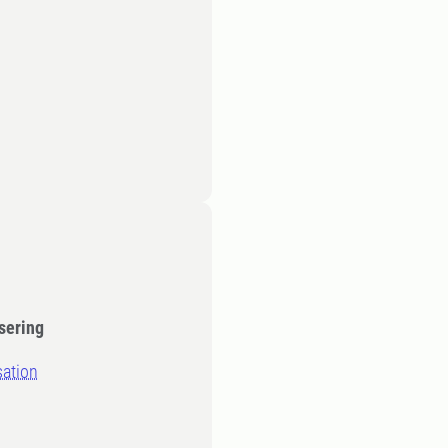
sering
sation