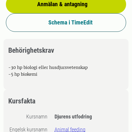
Anmälan & antagning
Schema i TimeEdit
Behörighetskrav
-30 hp biologi eller husdjursvetenskap
-5 hp biokemi
Kursfakta
Kursnamn
Djurens utfodring
Engelsk kursnamn
Animal feeding