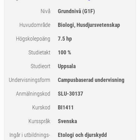
Nivå
Grundnivå
(G1F)
Huvudområde
Biologi, Husdjursvetenskap
högskolepoäng
7.5 hp
Studietakt
100 %
Studieort
Uppsala
Undervisningsform
Campusbaserad undervisning
Anmälningskod
SLU-30137
Kurskod
BI1411
Kursspråk
Svenska
Ingår i utbildnings-
Etologi och djurskydd