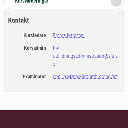
Kursvärderingar
Kontakt
Kursledare
Emma Ivarsson
Kursadmin
thv-
utbildningsadministration@slu.s
e
Examinator
Cecilia Maria Elisabeth Kronqvist