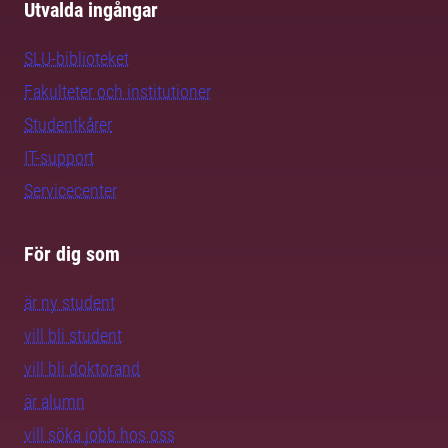
Utvalda ingångar
SLU-biblioteket
Fakulteter och institutioner
Studentkårer
IT-support
Servicecenter
För dig som
är ny student
vill bli student
vill bli doktorand
är alumn
vill söka jobb hos oss