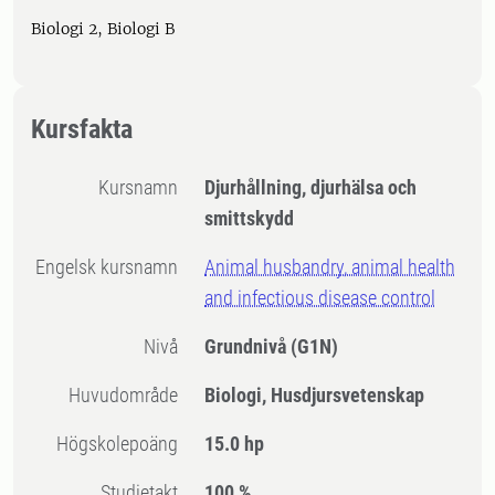
Biologi 2, Biologi B
Kursfakta
Kursnamn
Djurhållning, djurhälsa och
smittskydd
Engelsk kursnamn
Animal husbandry, animal health
and infectious disease control
Nivå
Grundnivå
(G1N)
Huvudområde
Biologi, Husdjursvetenskap
högskolepoäng
15.0 hp
Studietakt
100 %