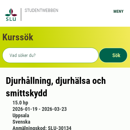
STUDENTWEBBEN
MENY
Kurssök
Fritext sökning
Sök
Djurhållning, djurhälsa och
smittskydd
15.0 hp
2026-01-19 - 2026-03-23
Uppsala
Svenska
Anmälningskod: SLU-30134