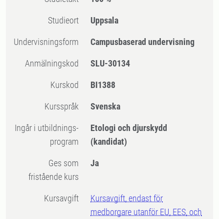
Studieort
Uppsala
Undervisningsform
Campusbaserad undervisning
Anmälningskod
SLU-30134
Kurskod
BI1388
Kursspråk
Svenska
Ingår i utbildnings-
Etologi och djurskydd
program
(kandidat)
Ges som
Ja
fristående kurs
Kursavgift
Kursavgift, endast för
medborgare utanför EU, EES, och