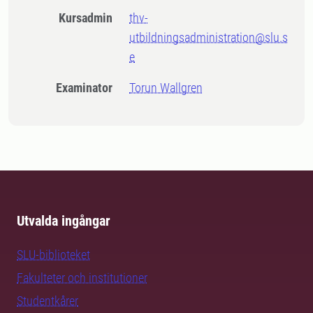
Kursadmin
thv-
utbildningsadministration@slu.s
e
Examinator
Torun Wallgren
Utvalda ingångar
SLU-biblioteket
Fakulteter och institutioner
Studentkårer