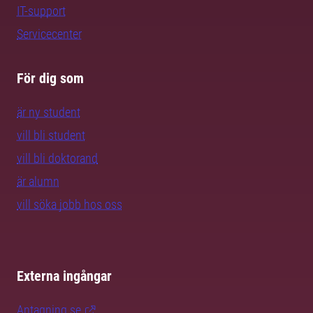
IT-support
Servicecenter
För dig som
är ny student
vill bli student
vill bli doktorand
är alumn
vill söka jobb hos oss
Externa ingångar
Antagning.se