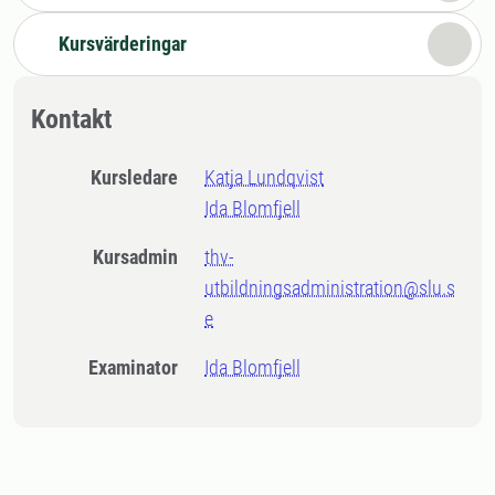
Kursvärderingar
Kontakt
Kursledare
Katja Lundqvist
Ida Blomfjell
Kursadmin
thv-
utbildningsadministration@slu.s
e
Examinator
Ida Blomfjell