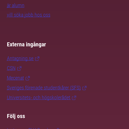
är alumn
vill söka jobb hos oss
Externa ingångar
Antagning.se
CSN
Mecenat
Sveriges förenade studentkårer (SFS)
Universitets- och högskolerådet
Följ oss