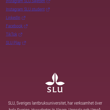
Instagram SLU.Sweden
Instagram SLU.student
LinkedIn
Facebook
TikTok
SLU Play
SLU, Sveriges lantbruksuniversitet, har verksamhet över
hela Sverige. Huvudorter är Alnarp, Uppsala och Umeå.