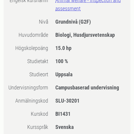
Engelsk kursnamn
Animal welfare - inspection and
assessment
Nivå
Grundnivå
(G2F)
Huvudområde
Biologi, Husdjursvetenskap
högskolepoäng
15.0 hp
Studietakt
100 %
Studieort
Uppsala
Undervisningsform
Campusbaserad undervisning
Anmälningskod
SLU-30201
Kurskod
BI1431
Kursspråk
Svenska