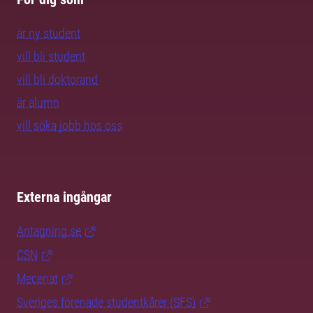
är ny student
vill bli student
vill bli doktorand
är alumn
vill söka jobb hos oss
Externa ingångar
Antagning.se
CSN
Mecenat
Sveriges förenade studentkårer (SFS)