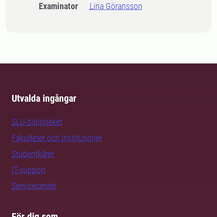
Examinator
Lina Göransson
Utvalda ingångar
SLU-biblioteket
Fakulteter och institutioner
Studentkårer
IT-support
Servicecenter
För dig som