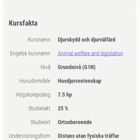
Kursfakta
Kursnamn
Djurskydd och djurvälfärd
Engelsk kursnamn
Animal welfare and legislation
Nivå
Grundnivå
(G1N)
Huvudområde
Husdjursvetenskap
högskolepoäng
7.5 hp
Studietakt
25 %
Studieort
Ortsoberoende
Undervisningsform
Distans utan fysiska träffar