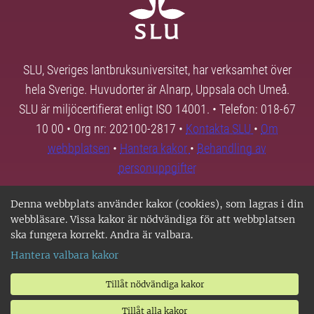
SLU, Sveriges lantbruksuniversitet, har verksamhet över
hela Sverige. Huvudorter är Alnarp, Uppsala och Umeå.
SLU är miljöcertifierat enligt ISO 14001. • Telefon: 018-67
10 00 • Org nr: 202100-2817 •
Kontakta SLU
•
Om
webbplatsen
•
Hantera kakor
•
Behandling av
personuppgifter
Denna webbplats använder kakor (cookies), som lagras i din
webbläsare. Vissa kakor är nödvändiga för att webbplatsen
ska fungera korrekt. Andra är valbara.
Hantera valbara kakor
Tillåt nödvändiga kakor
Tillåt alla kakor