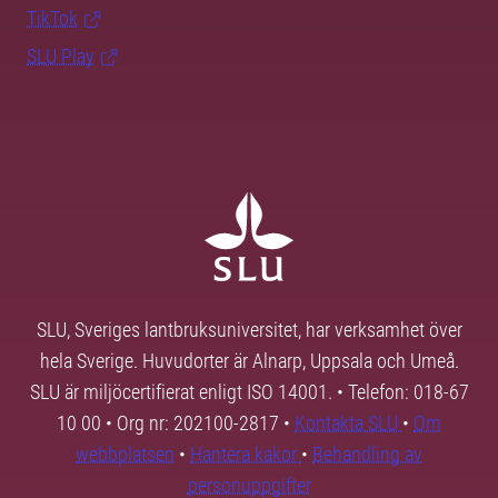
TikTok
SLU Play
SLU, Sveriges lantbruksuniversitet, har verksamhet över
hela Sverige. Huvudorter är Alnarp, Uppsala och Umeå.
SLU är miljöcertifierat enligt ISO 14001. • Telefon: 018-67
10 00 • Org nr: 202100-2817 •
Kontakta SLU
•
Om
webbplatsen
•
Hantera kakor
•
Behandling av
personuppgifter