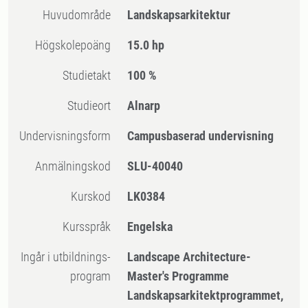
Huvudområde
Landskapsarkitektur
högskolepoäng
15.0 hp
Studietakt
100 %
Studieort
Alnarp
Undervisningsform
Campusbaserad undervisning
Anmälningskod
SLU-40040
Kurskod
LK0384
Kursspråk
Engelska
Ingår i utbildnings-
Landscape Architecture-
program
Master's Programme
Landskapsarkitektprogrammet,