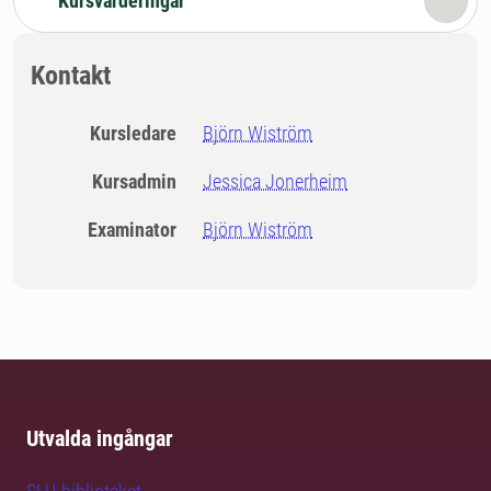
Kursvärderingar
Kontakt
Kursledare
Björn Wiström
Kursadmin
Jessica Jonerheim
Examinator
Björn Wiström
Utvalda ingångar