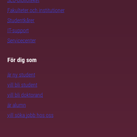
SLU-biblioteket
Fakulteter och institutioner
Studentkårer
IT-support
Servicecenter
För dig som
är ny student
vill bli student
vill bli doktorand
är alumn
vill söka jobb hos oss