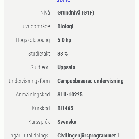
Nivå
Grundnivå
(G1F)
Huvudområde
Biologi
högskolepoäng
5.0 hp
Studietakt
33 %
Studieort
Uppsala
Undervisningsform
Campusbaserad undervisning
Anmälningskod
SLU-10225
Kurskod
BI1465
Kursspråk
Svenska
Ingår i utbildnings-
Civilingenjörsprogrammet i