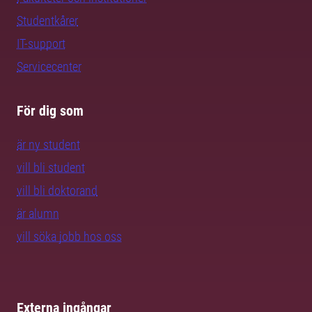
Studentkårer
IT-support
Servicecenter
För dig som
är ny student
vill bli student
vill bli doktorand
är alumn
vill söka jobb hos oss
Externa ingångar