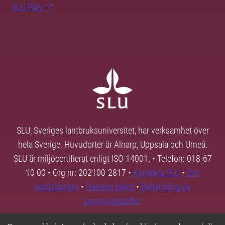
SLU Play
SLU, Sveriges lantbruksuniversitet, har verksamhet över
hela Sverige. Huvudorter är Alnarp, Uppsala och Umeå.
SLU är miljöcertifierat enligt ISO 14001. • Telefon: 018-67
10 00 • Org nr: 202100-2817 •
Kontakta SLU
•
Om
webbplatsen
•
Hantera kakor
•
Behandling av
personuppgifter