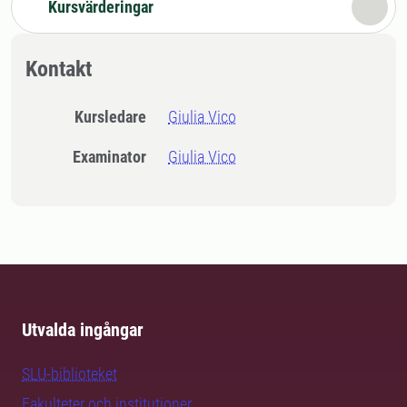
Kursvärderingar
Kontakt
Kursledare
Giulia Vico
Examinator
Giulia Vico
Utvalda ingångar
SLU-biblioteket
Fakulteter och institutioner