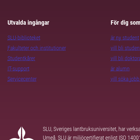
Utvalda ingångar
För dig so
SLU-biblioteket
är ny student
Fakulteter och institutioner
vill bli studen
Studentkårer
vill bli dokto
IT-support
är alumn
Servicecenter
vill söka job
SLU, Sveriges lantbruksuniversitet, har verk
Umeå. SLU är miljöcertifierat enligt ISO 140