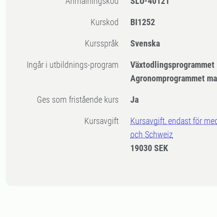
Anmälningskod
SLU-40121
Kurskod
BI1252
Kursspråk
Svenska
Ingår i utbildnings-program
Växtodlingsprogrammet
Agronomprogrammet mar
Ges som fristående kurs
Ja
Kursavgift
Kursavgift, endast för me
och Schweiz
19030 SEK