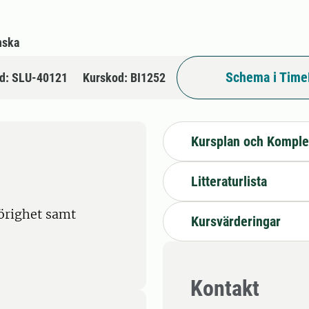
nska
Schema i Time
d: SLU-40121
Kurskod: BI1252
Kursplan och Komple
Litteraturlista
örighet samt
Kursvärderingar
Kontakt