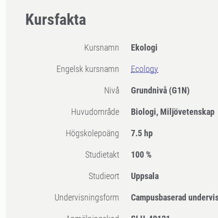
Kursfakta
Kursnamn
Ekologi
Engelsk kursnamn
Ecology
Nivå
Grundnivå
(G1N)
Huvudområde
Biologi, Miljövetenskap
högskolepoäng
7.5 hp
Studietakt
100 %
Studieort
Uppsala
Undervisningsform
Campusbaserad undervi