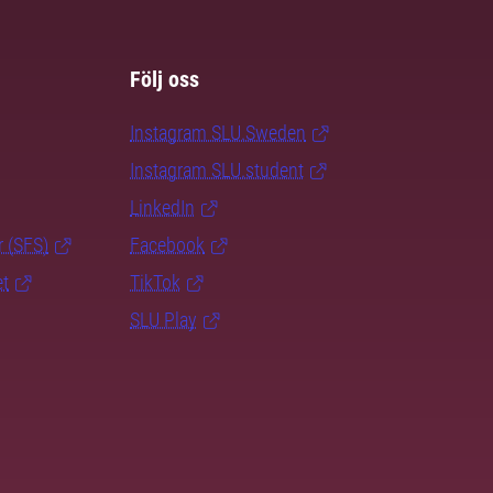
Följ oss
Instagram SLU.Sweden
Instagram SLU.student
LinkedIn
r (SFS)
Facebook
et
TikTok
SLU Play