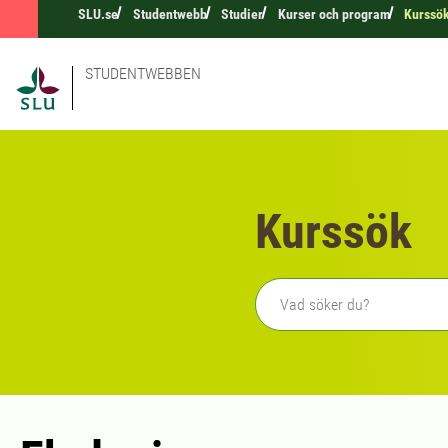
SLU.se
Studentwebb
Studier
Kurser och program
Kurssö
STUDENTWEBBEN
Kurssök
Fritext sökning