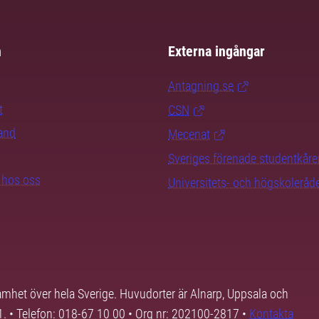
m
Externa ingångar
Antagning.se
t
CSN
rand
Mecenat
Sveriges förenade studentkåre
b hos oss
Universitets- och högskoleråd
samhet över hela Sverige. Huvudorter är Alnarp, Uppsala och
01. • Telefon: 018-67 10 00 • Org nr: 202100-2817 •
Kontakta