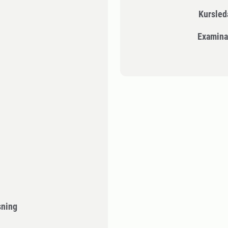
Kursle
Examina
sning