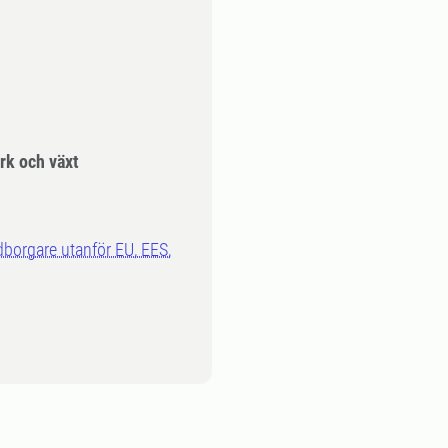
k och växt
dborgare utanför EU, EES,