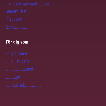
Fakulteter och institutioner
Studentkårer
IT-support
Servicecenter
För dig som
är ny student
vill bli student
vill bli doktorand
är alumn
vill söka jobb hos oss