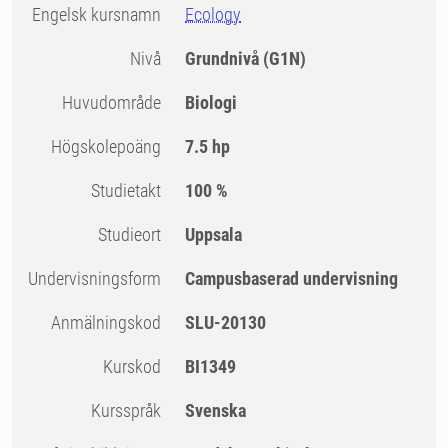
Engelsk kursnamn
Ecology
Nivå
Grundnivå
(G1N)
Huvudområde
Biologi
högskolepoäng
7.5 hp
Studietakt
100 %
Studieort
Uppsala
Undervisningsform
Campusbaserad undervisning
Anmälningskod
SLU-20130
Kurskod
BI1349
Kursspråk
Svenska