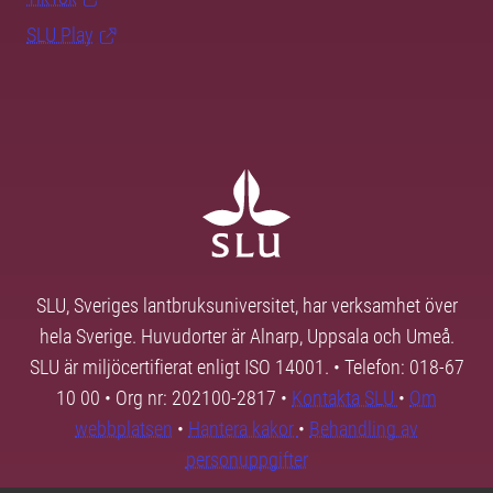
SLU Play
SLU, Sveriges lantbruksuniversitet, har verksamhet över
hela Sverige. Huvudorter är Alnarp, Uppsala och Umeå.
SLU är miljöcertifierat enligt ISO 14001. • Telefon: 018-67
10 00 • Org nr: 202100-2817 •
Kontakta SLU
•
Om
webbplatsen
•
Hantera kakor
•
Behandling av
personuppgifter