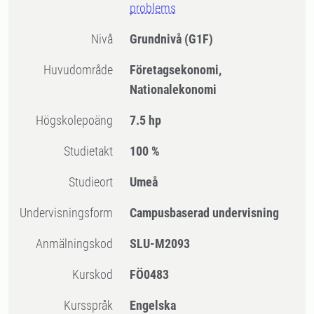
problems
Nivå
Grundnivå
(G1F)
Huvudområde
Företagsekonomi,
Nationalekonomi
högskolepoäng
7.5 hp
Studietakt
100 %
Studieort
Umeå
Undervisningsform
Campusbaserad undervisning
Anmälningskod
SLU-M2093
Kurskod
FÖ0483
Kursspråk
Engelska