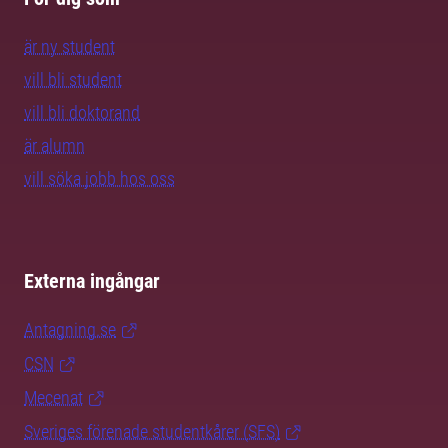
är ny student
vill bli student
vill bli doktorand
är alumn
vill söka jobb hos oss
Externa ingångar
Antagning.se
CSN
Mecenat
Sveriges förenade studentkårer (SFS)