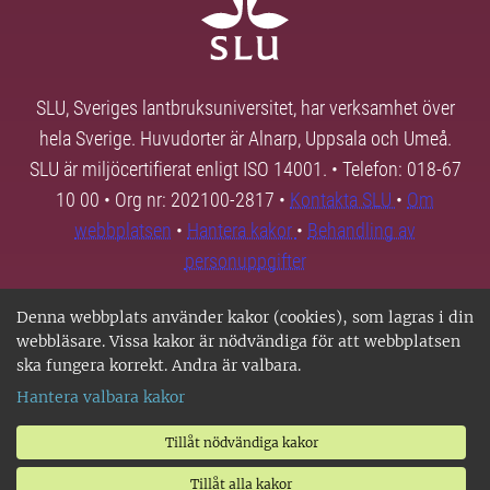
SLU, Sveriges lantbruksuniversitet, har verksamhet över
hela Sverige. Huvudorter är Alnarp, Uppsala och Umeå.
SLU är miljöcertifierat enligt ISO 14001. • Telefon: 018-67
10 00 • Org nr: 202100-2817 •
Kontakta SLU
•
Om
webbplatsen
•
Hantera kakor
•
Behandling av
personuppgifter
Denna webbplats använder kakor (cookies), som lagras i din
webbläsare. Vissa kakor är nödvändiga för att webbplatsen
ska fungera korrekt. Andra är valbara.
Hantera valbara kakor
Tillåt nödvändiga kakor
Tillåt alla kakor