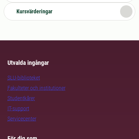
Kursvärderingar
Utvalda ingångar
SLU-biblioteket
Fakulteter och institutioner
Studentkårer
IT-support
Servicecenter
För dig som