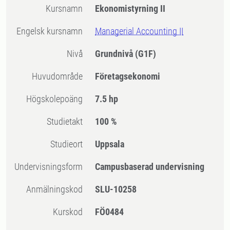
Kursnamn
Ekonomistyrning II
Engelsk kursnamn
Managerial Accounting II
Nivå
Grundnivå
(G1F)
Huvudområde
Företagsekonomi
högskolepoäng
7.5 hp
Studietakt
100 %
Studieort
Uppsala
Undervisningsform
Campusbaserad undervisning
Anmälningskod
SLU-10258
Kurskod
FÖ0484