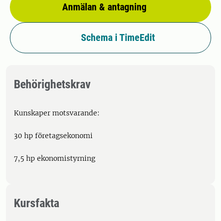
Anmälan & antagning
Schema i TimeEdit
Behörighetskrav
Kunskaper motsvarande:
30 hp företagsekonomi
7,5 hp ekonomistyrning
Kursfakta