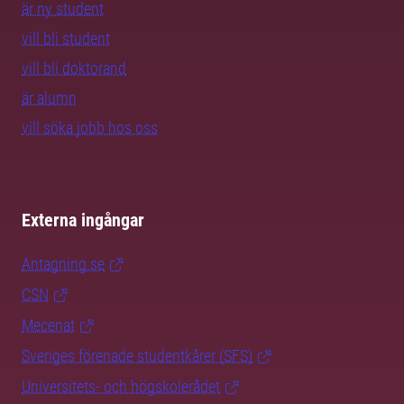
är ny student
vill bli student
vill bli doktorand
är alumn
vill söka jobb hos oss
Externa ingångar
Antagning.se
CSN
Mecenat
Sveriges förenade studentkårer (SFS)
Universitets- och högskolerådet