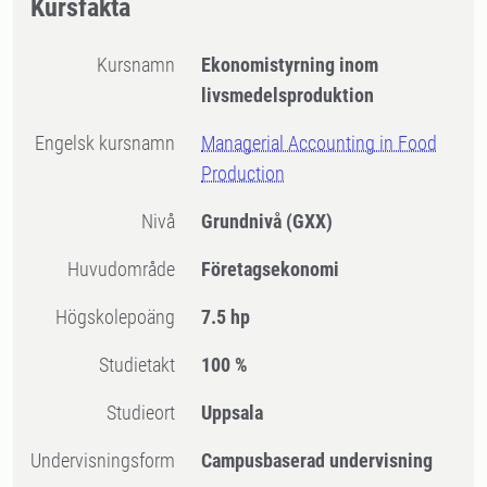
Kursfakta
Kursnamn
Ekonomistyrning inom
livsmedelsproduktion
Engelsk kursnamn
Managerial Accounting in Food
Production
Nivå
Grundnivå
(GXX)
Huvudområde
Företagsekonomi
högskolepoäng
7.5 hp
Studietakt
100 %
Studieort
Uppsala
Undervisningsform
Campusbaserad undervisning