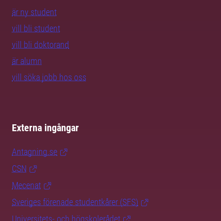
är ny student
vill bli student
vill bli doktorand
är alumn
vill söka jobb hos oss
Externa ingångar
Antagning.se
CSN
Mecenat
Sveriges förenade studentkårer (SFS)
Universitets- och högskolerådet