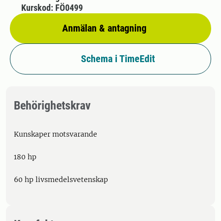
Kurskod: FÖ0499
Anmälan & antagning
Schema i TimeEdit
Behörighetskrav
Kunskaper motsvarande
180 hp
60 hp livsmedelsvetenskap