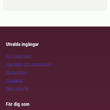
Utvalda ingångar
SLU-biblioteket
Fakulteter och institutioner
Studentkårer
IT-support
Servicecenter
För dig som