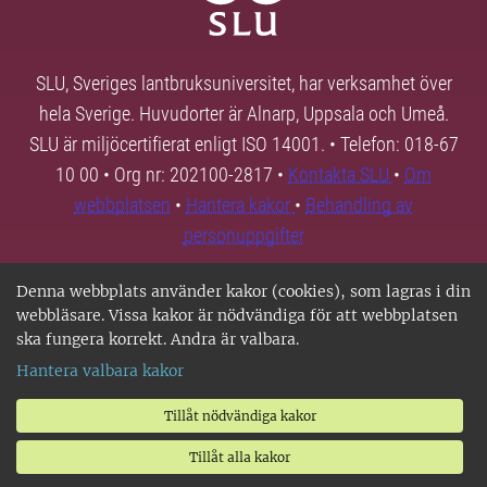
SLU, Sveriges lantbruksuniversitet, har verksamhet över
hela Sverige. Huvudorter är Alnarp, Uppsala och Umeå.
SLU är miljöcertifierat enligt ISO 14001. • Telefon: 018-67
10 00 • Org nr: 202100-2817 •
Kontakta SLU
•
Om
webbplatsen
•
Hantera kakor
•
Behandling av
personuppgifter
Denna webbplats använder kakor (cookies), som lagras i din
webbläsare. Vissa kakor är nödvändiga för att webbplatsen
ska fungera korrekt. Andra är valbara.
Hantera valbara kakor
Tillåt nödvändiga kakor
Tillåt alla kakor