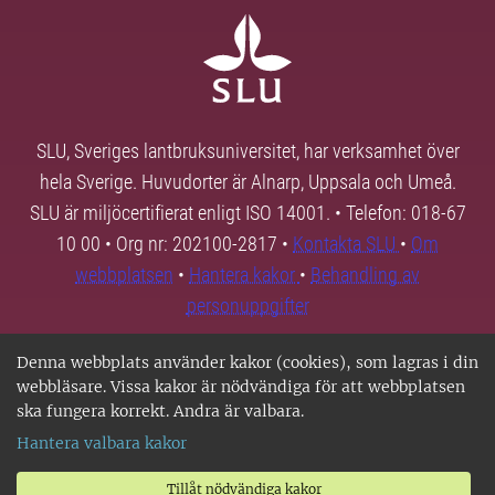
SLU, Sveriges lantbruksuniversitet, har verksamhet över
hela Sverige. Huvudorter är Alnarp, Uppsala och Umeå.
SLU är miljöcertifierat enligt ISO 14001. • Telefon: 018-67
10 00 • Org nr: 202100-2817 •
Kontakta SLU
•
Om
webbplatsen
•
Hantera kakor
•
Behandling av
personuppgifter
Denna webbplats använder kakor (cookies), som lagras i din
webbläsare. Vissa kakor är nödvändiga för att webbplatsen
ska fungera korrekt. Andra är valbara.
Hantera valbara kakor
Tillåt nödvändiga kakor