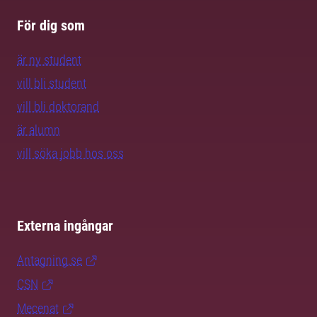
För dig som
är ny student
vill bli student
vill bli doktorand
är alumn
vill söka jobb hos oss
Externa ingångar
Antagning.se
CSN
Mecenat