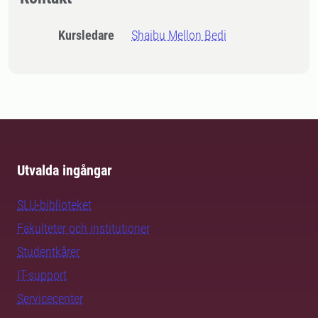
Kursledare
Shaibu Mellon Bedi
Utvalda ingångar
SLU-biblioteket
Fakulteter och institutioner
Studentkårer
IT-support
Servicecenter