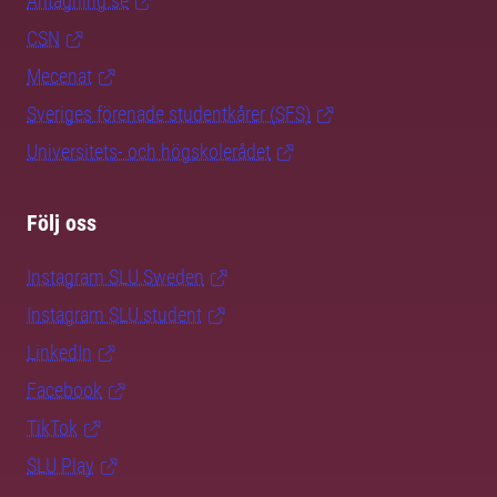
Antagning.se
CSN
Mecenat
Sveriges förenade studentkårer (SFS)
Universitets- och högskolerådet
Följ oss
Instagram SLU.Sweden
Instagram SLU.student
LinkedIn
Facebook
TikTok
SLU Play