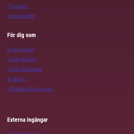
IT-support
Servicecenter
För dig som
är ny student
vill bli student
vill bli doktorand
är alumn
vill söka jobb hos oss
Externa ingångar