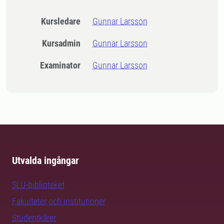
Kursledare
Gunnar Larsson
Kursadmin
Gunnar Larsson
Examinator
Gunnar Larsson
Utvalda ingångar
SLU-biblioteket
Fakulteter och institutioner
Studentkårer