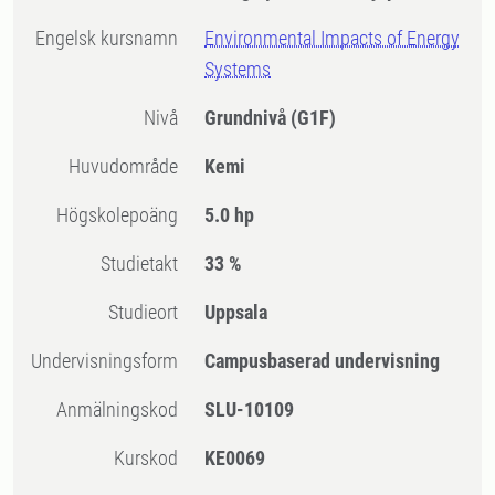
Engelsk kursnamn
Environmental Impacts of Energy
Systems
Nivå
Grundnivå
(G1F)
Huvudområde
Kemi
högskolepoäng
5.0 hp
Studietakt
33 %
Studieort
Uppsala
Undervisningsform
Campusbaserad undervisning
Anmälningskod
SLU-10109
Kurskod
KE0069