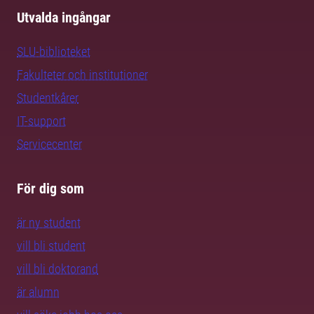
Utvalda ingångar
SLU-biblioteket
Fakulteter och institutioner
Studentkårer
IT-support
Servicecenter
För dig som
är ny student
vill bli student
vill bli doktorand
är alumn