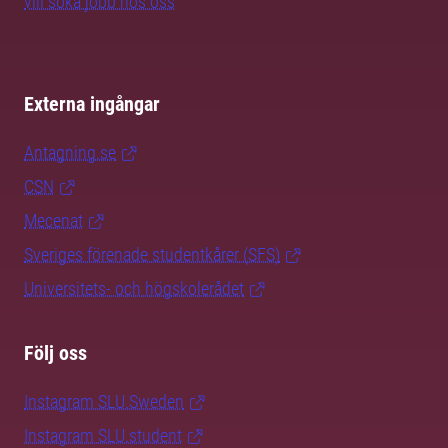
vill söka jobb hos oss
Externa ingångar
Antagning.se
CSN
Mecenat
Sveriges förenade studentkårer (SFS)
Universitets- och högskolerådet
Följ oss
Instagram SLU.Sweden
Instagram SLU.student