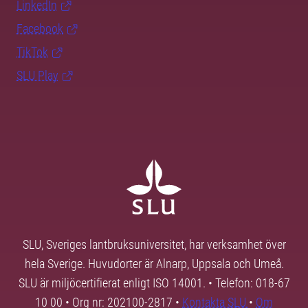
LinkedIn
Facebook
TikTok
SLU Play
SLU, Sveriges lantbruksuniversitet, har verksamhet över
hela Sverige. Huvudorter är Alnarp, Uppsala och Umeå.
SLU är miljöcertifierat enligt ISO 14001. • Telefon: 018-67
10 00 • Org nr: 202100-2817 •
Kontakta SLU
•
Om