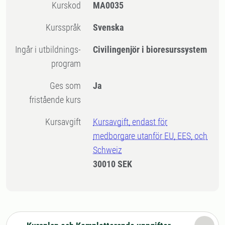
Kurskod
MA0035
Kursspråk
Svenska
Ingår i utbildnings-
Civilingenjör i bioresurssystem
program
Ges som
Ja
fristående kurs
Kursavgift
Kursavgift, endast för
medborgare utanför EU, EES, och
Schweiz
30010 SEK