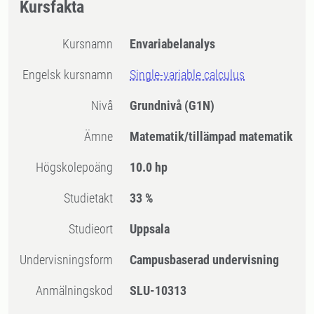
Kursfakta
Kursnamn
Envariabelanalys
Engelsk kursnamn
Single-variable calculus
Nivå
Grundnivå
(G1N)
Ämne
Matematik/tillämpad matematik
högskolepoäng
10.0 hp
Studietakt
33 %
Studieort
Uppsala
Undervisningsform
Campusbaserad undervisning
Anmälningskod
SLU-10313