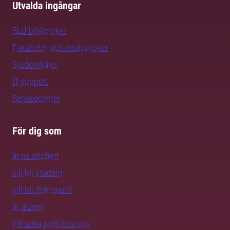
Utvalda ingångar
SLU-biblioteket
Fakulteter och institutioner
Studentkårer
IT-support
Servicecenter
För dig som
är ny student
vill bli student
vill bli doktorand
är alumn
vill söka jobb hos oss