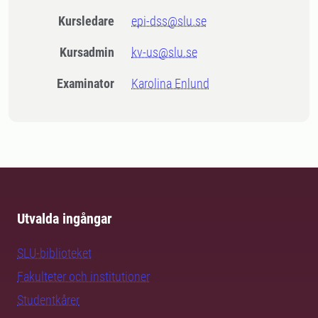
Kursledare
epi-dss@slu.se
Kursadmin
kv-us@slu.se
Examinator
Karolina Enlund
Utvalda ingångar
SLU-biblioteket
Fakulteter och institutioner
Studentkårer