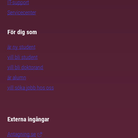
IT-support
Servicecenter
För dig som
är ny student
vill bli student
vill bli doktorand
är alumn
vill söka jobb hos oss
Externa ingångar
Antagning.se