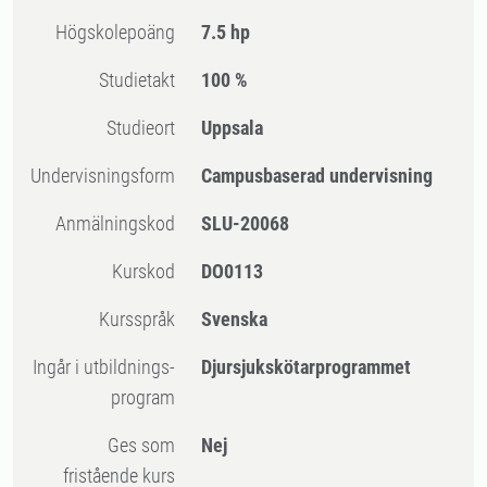
högskolepoäng
7.5 hp
Studietakt
100 %
Studieort
Uppsala
Undervisningsform
Campusbaserad undervisning
Anmälningskod
SLU-20068
Kurskod
DO0113
Kursspråk
Svenska
Ingår i utbildnings-
Djursjukskötarprogrammet
program
Ges som
Nej
fristående kurs