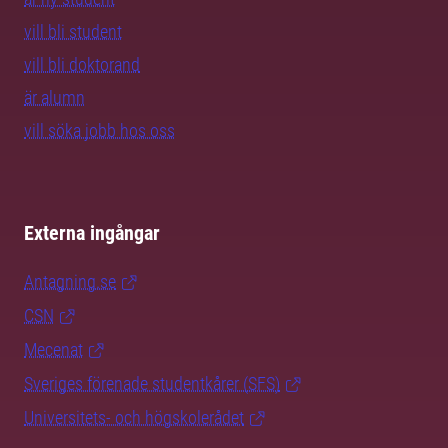
vill bli student
vill bli doktorand
är alumn
vill söka jobb hos oss
Externa ingångar
Antagning.se
CSN
Mecenat
Sveriges förenade studentkårer (SFS)
Universitets- och högskolerådet