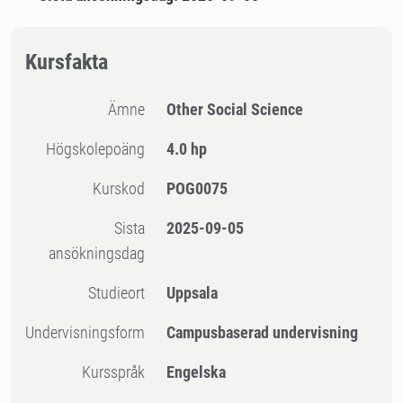
Kursfakta
Ämne
Other Social Science
högskolepoäng
4.0 hp
Kurskod
POG0075
Sista
2025-09-05
ansökningsdag
Studieort
Uppsala
Undervisningsform
Campusbaserad undervisning
Kursspråk
Engelska